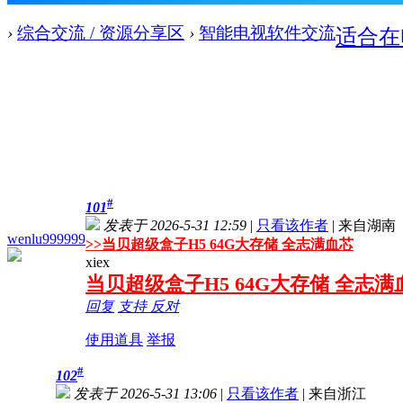
›
综合交流 / 资源分享区
›
智能电视软件交流
适合在
#
101
发表于 2026-5-31 12:59
|
只看该作者
|
来自湖南
wenlu999999
>>
当贝超级盒子H5 64G大存储 全志满血芯
xiex
当贝超级盒子H5 64G大存储 全志满
回复
支持
反对
使用道具
举报
#
102
发表于 2026-5-31 13:06
|
只看该作者
|
来自浙江