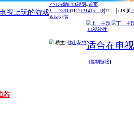
ZNDS智能电视网
»
首页
›
1 ...
7
8
9
10
11
12
13
14
15
... 18
/ 18 页
电视上玩的游戏
返回列表
[电视软件]
楼主:
佛山花猫
适合在电
[复制链接]
血芯