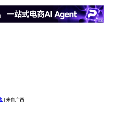
者
|
来自广西