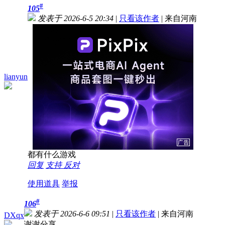
#
105
发表于 2026-6-5 20:34
|
只看该作者
|
来自河南
lianyun
都有什么游戏
回复
支持
反对
使用道具
举报
#
106
发表于 2026-6-6 09:51
|
只看该作者
|
来自河南
DXqx
谢谢分享