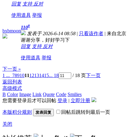
回复
支持
反对
使用道具
举报
#
110
bxbmoon
发表于 2026-6-14 08:58
|
只看该作者
|
来自北京
谢谢分享，好好学习下
回复
支持
反对
使用道具
举报
下一页 »
1 ...
7
8
9
10
11
12
13
14
15
... 18
/ 18 页
下一页
返回列表
高级模式
B
Color
Image
Link
Quote
Code
Smilies
您需要登录后才可以回帖
登录
|
立即注册
本版积分规则
回帖后跳转到最后一页
发表回复
关闭