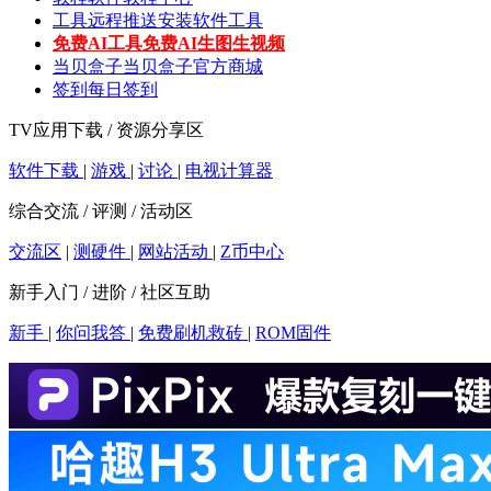
工具
远程推送安装软件工具
免费AI工具
免费AI生图生视频
当贝盒子
当贝盒子官方商城
签到
每日签到
TV应用下载 / 资源分享区
软件下载
|
游戏
|
讨论
|
电视计算器
综合交流 / 评测 / 活动区
交流区
|
测硬件
|
网站活动
|
Z币中心
新手入门 / 进阶 / 社区互助
新手
|
你问我答
|
免费刷机救砖
|
ROM固件