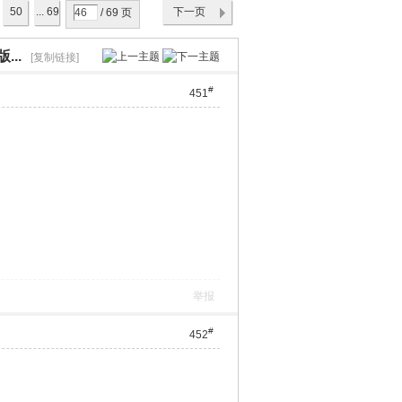
50
... 69
下一页
/ 69 页
...
[复制链接]
#
451
举报
#
452