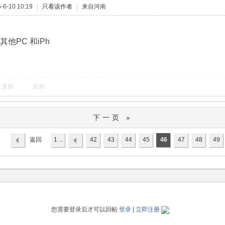
6-10 10:19
|
只看该作者
|
来自河南
其他PC 和iPh
支持
反对
下一页 »
返回
1 ...
42
43
44
45
46
47
48
49
列表
您需要登录后才可以回帖
登录
|
立即注册