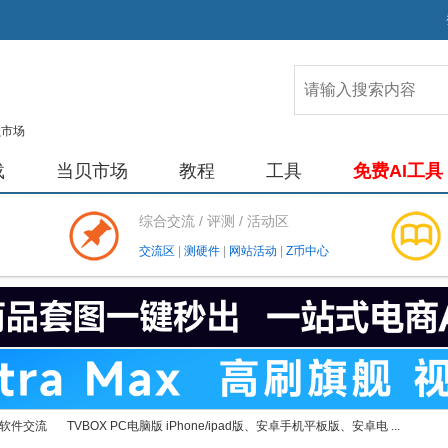
载
当贝市场
教程
工具
免费AI工具
综合交流 / 评测 / 活动区
交流区
|
测硬件
|
网站活动
|
Z币中心
软件交流
TVBOX PC电脑版 iPhone/ipad版、安卓手机平板版、安卓电 ...