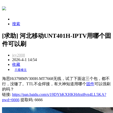
搜索
[求助] 河北移动UNT401H-IPTV用哪个固
件可以刷
jey2008
2026-4-1 14:54
收藏
只看楼主
海思Hi3798MV300H-MT7668无线，试了下面这三个包，都不
行，没辙了。TTL不会焊接，有大神知道用哪个
固件
可以强刷
的吗？
链接:
https://pan.baidu.com/s/19DYhKXHKHrhxt8vn4LL5KA?
pwd=6666
提取码: 6666