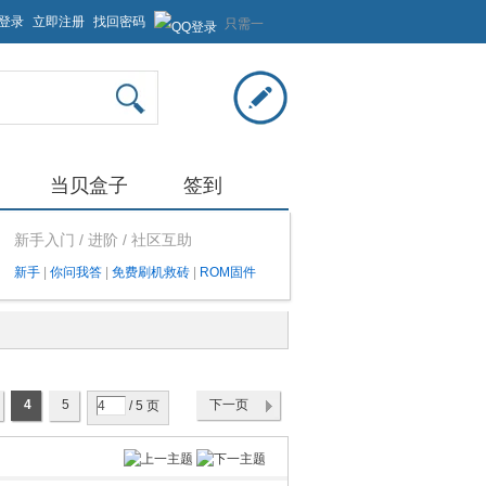
登录
立即注册
找回密码
只需一
步，快
速开始
当贝盒子
签到
新手入门 / 进阶 / 社区互助
新手
|
你问我答
|
免费刷机救砖
|
ROM固件
4
5
下一页
/ 5 页