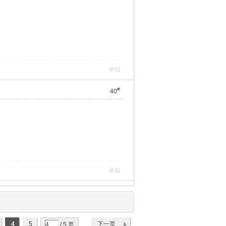
举报
#
40
举报
4
5
下一页
/ 5 页