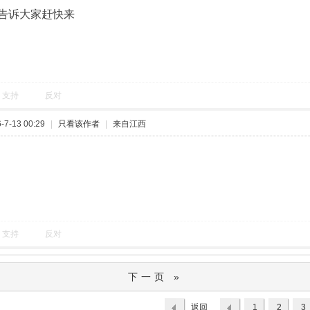
告诉大家赶快来
支持
反对
7-13 00:29
|
只看该作者
|
来自江西
支持
反对
下一页 »
返回
1
2
3