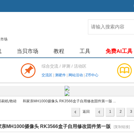
载
当贝市场
教程
工具
免费AI工具
综合交流 / 评测 / 活动区
交流区
|
测硬件
|
网站活动
|
Z币中心
S刷机/救砖
和家亲MH1000摄像头 RK3566盒子自用修改固件第一版 ...
返回
1
2
3
列表
亲MH1000摄像头 RK3566盒子自用修改固件第一版
›
[复制链接]