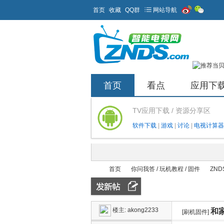
首页
收藏
QQ群
网站导航
首页
看点
应用下
TV应用下载 / 资源分享区
软件下载
|
游戏
|
讨论
|
电视计算器
首页
你问我答 / 玩机教程 / 固件
ZND
楼主:
akong2233
和家
ZN
»
›
[刷机固件]
›