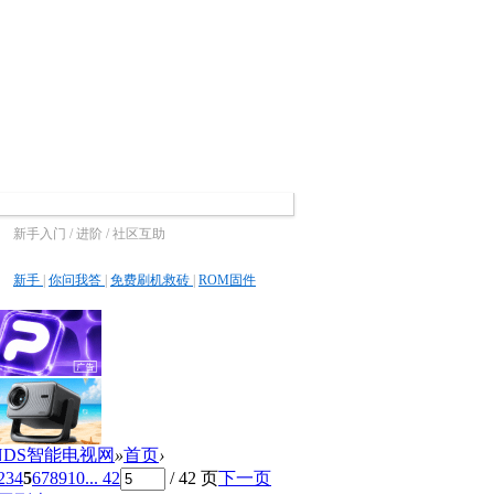
新手入门 / 进阶 / 社区互助
新手
|
你问我答
|
免费刷机救砖
|
ROM固件
NDS智能电视网
»
首页
›
2
3
4
5
6
7
8
9
10
... 42
/ 42 页
下一页