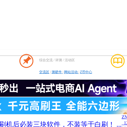
综合交流 / 评测 / 活动区
交流区
|
测硬件
|
网站活动
|
Z币中心
Z
1
刷机后必装三块软件，不装等于白刷！ ...