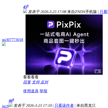
#
45
发表于 2026-3-23 17:08
来自ZNDS手机版
|
只看
qq307773018
看看看看
回复
支持
反对
使用道具
举报
#
46
发表于 2026-3-23 17:10
|
只看该作者
|
来自黑龙江
jgcfj