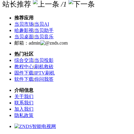
站长推荐
/1
推荐应用
当贝市场
|
当贝AI
哈趣影视
|
当贝助手
当贝桌面
|
当贝音乐
邮箱：admin
znds.com
热门社区
综合交流
|
当贝投影
教程中心
|
刷机救砖
固件下载
|
IPTV刷机
软件下载
|
你问我答
介绍信息
关于我们
联系我们
加入我们
隐私政策