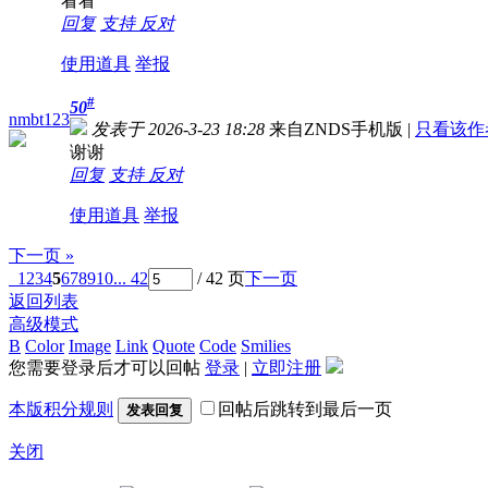
看看
回复
支持
反对
使用道具
举报
#
50
nmbt123
发表于 2026-3-23 18:28
来自ZNDS手机版
|
只看该作
谢谢
回复
支持
反对
使用道具
举报
下一页 »
1
2
3
4
5
6
7
8
9
10
... 42
/ 42 页
下一页
返回列表
高级模式
B
Color
Image
Link
Quote
Code
Smilies
您需要登录后才可以回帖
登录
|
立即注册
本版积分规则
回帖后跳转到最后一页
发表回复
关闭