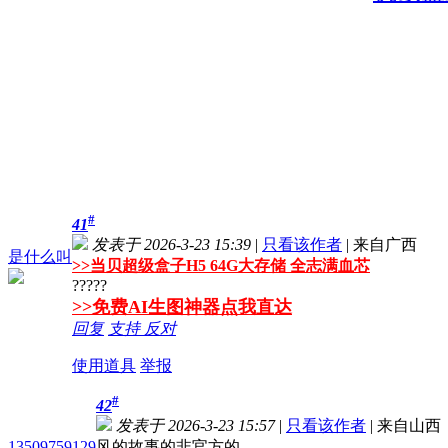
#
41
发表于 2026-3-23 15:39
|
只看该作者
|
来自广西
是什么叫
>>
当贝超级盒子H5 64G大存储 全志满血芯
?????
>>免费AI生图神器点我直达
回复
支持
反对
使用道具
举报
#
42
发表于 2026-3-23 15:57
|
只看该作者
|
来自山西
13509759129
风的故事的非官方的