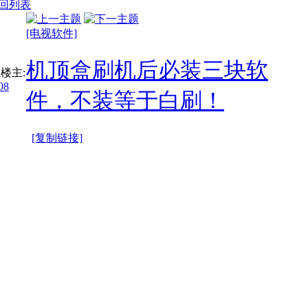
回列表
[电视软件]
机顶盒刷机后必装三块软
楼主:
i08
件，不装等于白刷！
[复制链接]