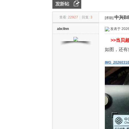
中兴B
查看:
22927
|
回复:
3
[求助]
ZN
»
›
›
abcllnn
发表于 2026-
>>
当贝超
如图，还有
IMG_20260310
D