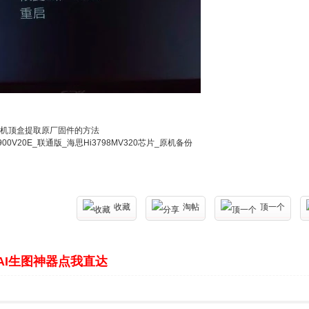
机顶盒提取原厂固件的方法
00V20E_联通版_海思Hi3798MV320芯片_原机备份
收藏
淘帖
顶一个
AI生图神器点我直达