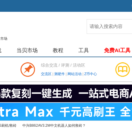
载
当贝市场
教程
工具
免费AI工具
综合交流 / 评测 / 活动区
交流区
|
测硬件
|
网站活动
|
Z币中心
S刷机/救砖
中兴B862AV3.2M中文机器人如何救砖？