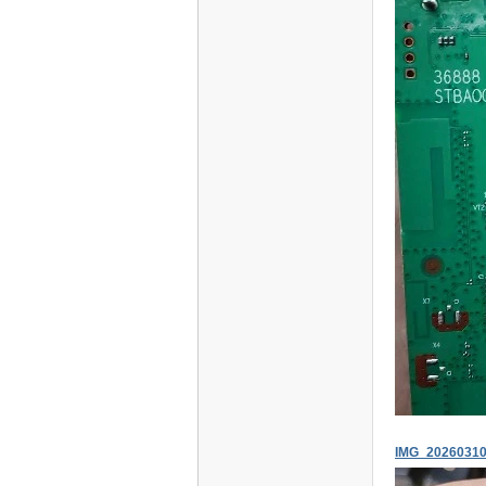
电
视
IMG_20260310