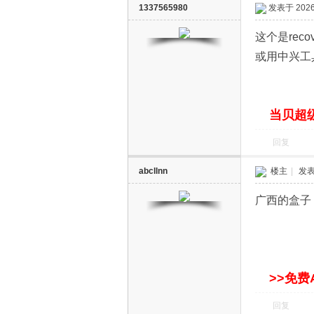
1337565980
发表于 2026-
这个是re
或用中兴工
当贝超级
回复
abcllnn
楼主
|
发表于
广西的盒子
>>免费
回复