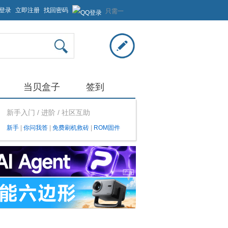
登录
立即注册
找回密码
只需一
步，快
速开始
当贝盒子
签到
新手入门 / 进阶 / 社区互助
新手
|
你问我答
|
免费刷机救砖
|
ROM固件