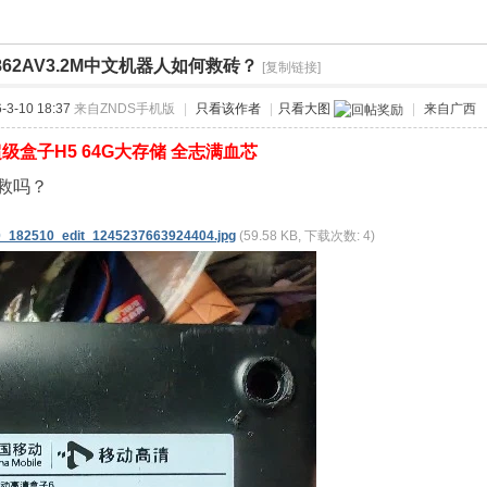
862AV3.2M中文机器人如何救砖？
[复制链接]
›
3-10 18:37
来自ZNDS手机版
|
只看该作者
|
只看大图
|
来自广西
级盒子H5 64G大存储 全志满血芯
救吗？
_182510_edit_1245237663924404.jpg
(59.58 KB, 下载次数: 4)