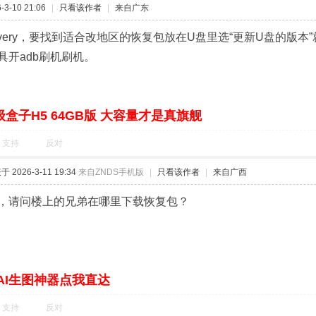
3-10 21:06
|
只看该作者
|
来自广东
covery，要找到适合改地区的恢复包放在U盘里选“更新U盘的版
具开adb刷机刷机。
盒子H5 64GB版 大容量才是真旗舰
支持
反对
 2026-3-11 19:34
来自ZNDS手机版
|
只看该作者
|
来自广西
，请问楼上的兄弟在哪里下载恢复包？
AI生图神器点我直达
支持
反对