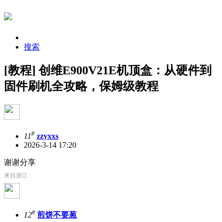
搜索
[教程] 创维E900V21E机顶盒：从硬件到
固件刷机全攻略，保姆级教程
#
11
zzyxxs
2026-3-14 17:20
谢谢分享
来自浙江
#
12
煎饼不要葱