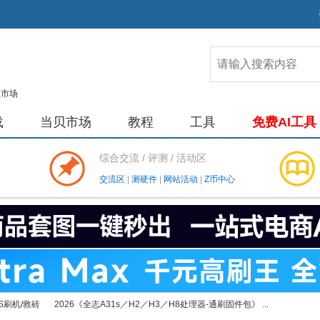
载
当贝市场
教程
工具
免费AI工具
综合交流 / 评测 / 活动区
交流区
|
测硬件
|
网站活动
|
Z币中心
S刷机/救砖
2026《全志A31s／H2／H3／H8处理器-通刷固件包》 ...