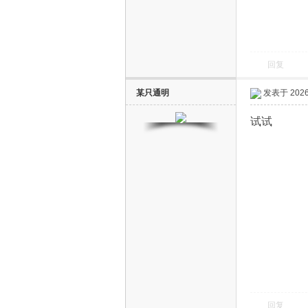
回复
某只通明
发表于 2026-
电
试试
视
回复