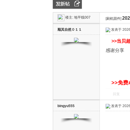
楼主:
地平线007
20
ZN
»
›
[刷机固件]
›
顺其自然０１１
发表于 2026-
>>
当贝超
感谢分享
D
>>免费
回复
bingyu555
发表于 2026-