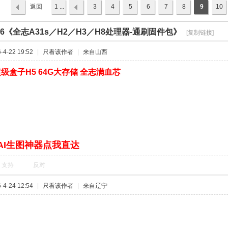
返回
1 ...
3
4
5
6
7
8
9
10
列表
26《全志A31s／H2／H3／H8处理器-通刷固件包》
›
[复制链接]
4-22 19:52
|
只看该作者
|
来自山西
级盒子H5 64G大存储 全志满血芯
AI生图神器点我直达
支持
反对
4-24 12:54
|
只看该作者
|
来自辽宁