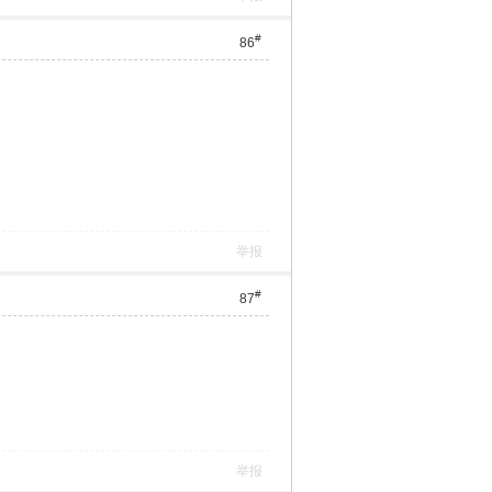
#
86
举报
#
87
举报