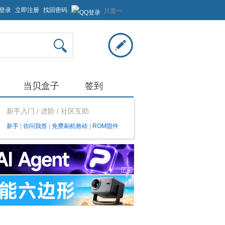
登录
立即注册
找回密码
只需一
步，快
速开始
当贝盒子
签到
新手入门 / 进阶 / 社区互助
新手
|
你问我答
|
免费刷机救砖
|
ROM固件