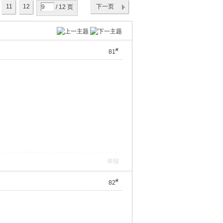
11
12
下一页
/ 12 页
#
81
举报
#
82