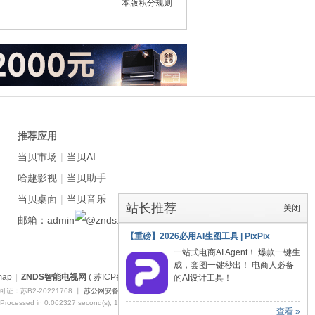
本版积分规则
推荐应用
当贝市场
|
当贝AI
哈趣影视
|
当贝助手
当贝桌面
|
当贝音乐
站长推荐
关闭
邮箱：admin
znds.com
【重磅】2026必用AI生图工具 | PixPix
一站式电商AI Agent！ 爆款一键生
成，套图一键秒出！ 电商人必备
map
|
ZNDS智能电视网
( 苏ICP备2023012627号 )
的AI设计工具！
证：苏B2-20221768 丨
苏公网安备 32011402011373号
 Processed in 0.062327 second(s), 10 queries , Redis On.
查看 »