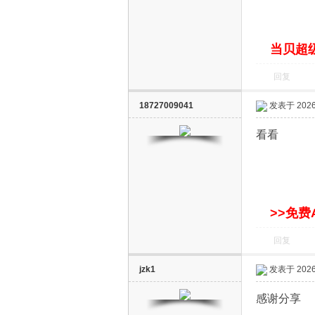
S
当贝超级
回复
18727009041
发表于 2026-
看看
智
>>免费
回复
jzk1
发表于 2026-
能
感谢分享