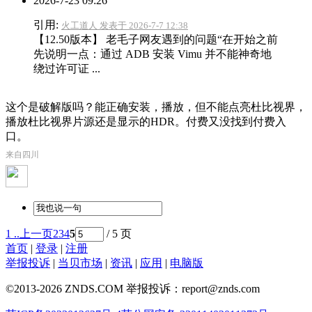
2026-7-23 09:26
引用:
火工道人 发表于 2026-7-7 12:38
【12.50版本】 老毛子网友遇到的问题“在开始之前
先说明一点：通过 ADB 安装 Vimu 并不能神奇地
绕过许可证 ...
这个是破解版吗？能正确安装，播放，但不能点亮杜比视界，
播放杜比视界片源还是显示的HDR。付费又没找到付费入
口。
来自四川
1 ..
上一页
2
3
4
5
/ 5 页
首页
|
登录
|
注册
举报投诉
|
当贝市场
|
资讯
|
应用
|
电脑版
©2013-2026 ZNDS.COM 举报投诉：report@znds.com