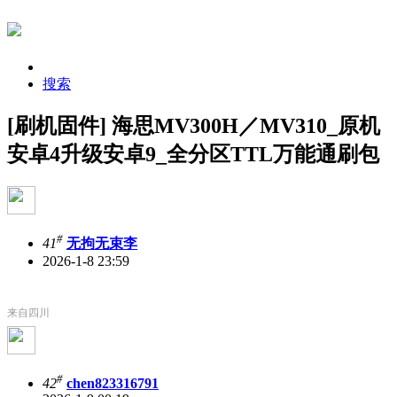
搜索
[刷机固件] 海思MV300H／MV310_原机
安卓4升级安卓9_全分区TTL万能通刷包
#
41
无拘无束李
2026-1-8 23:59
来自四川
#
42
chen823316791