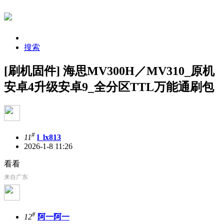
搜索
[刷机固件] 海思MV300H／MV310_原机
安卓4升级安卓9_全分区TTL万能通刷包
#
11
l_lx813
2026-1-8 11:26
看看
来自广东
#
12
阿一阿一