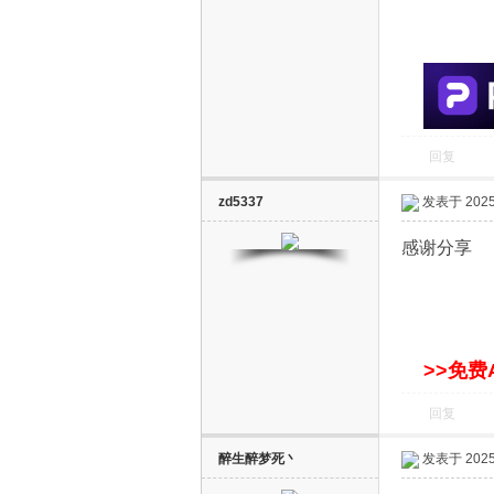
S
回复
zd5337
发表于 2025-
智
感谢分享
>>免费
回复
能
醉生醉梦死丶
发表于 2025-