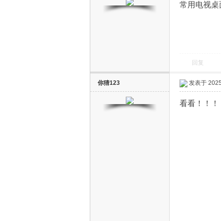
常用电视桌面分
回复
电
你猜123
发表于 2025-
看看！！！
视