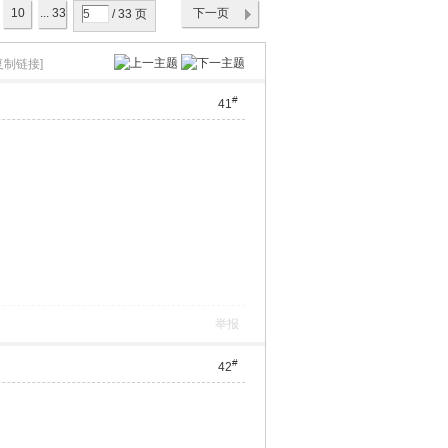
10
... 33
下一页
/ 33 页
复制链接]
#
41
举报
#
42