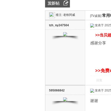
楼主:
老铁阿威
常用
ZN
»
›
[TV桌面]
›
tzh_ny247504
发表于 2025-
>>
当贝超
感谢分享
D
>>免费
回复
595066842
发表于 2025-
谢谢