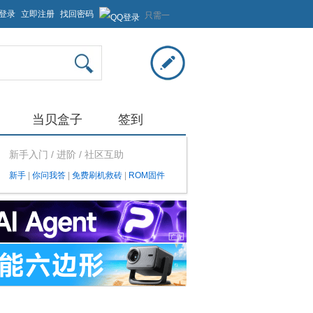
登录
立即注册
找回密码
只需一
步，快
速开始
当贝盒子
签到
新手入门 / 进阶 / 社区互助
新手
|
你问我答
|
免费刷机救砖
|
ROM固件