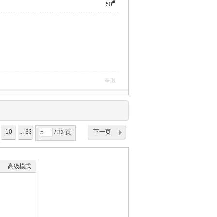
#
50
举报
10
... 33
下一页
/ 33 页
高级模式