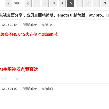
返回
1
2
3
4
5
6
7
8
9
列表
电视桌面分享，当贝桌面精简版、emotn ui精简版、atv pro..
›
[
12-25 20:54
|
只看该作者
|
来自江苏
级盒子H5 64G大存储 全志满血芯
AI生图神器点我直达
支持
反对
12-25 21:00
|
只看该作者
|
来自山西