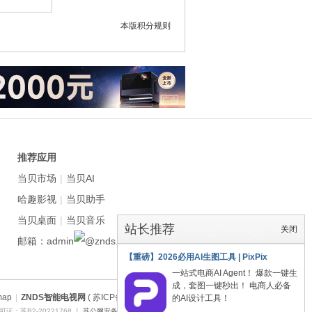
本版积分规则
推荐应用
当贝市场
|
当贝AI
哈趣影视
|
当贝助手
当贝桌面
|
当贝音乐
站长推荐
关闭
邮箱：admin
znds.com
【重磅】2026必用AI生图工具 | PixPix
一站式电商AI Agent！ 爆款一键生
成，套图一键秒出！ 电商人必备
map
|
ZNDS智能电视网
( 苏ICP备2023012627号 )
的AI设计工具！
证：苏B2-20221768 丨
苏公网安备 32011402011373号