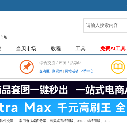
载
当贝市场
教程
工具
免费AI工具
综合交流 / 评测 / 活动区
交流区
|
测硬件
|
网站活动
|
Z币中心
软件交流
常用电视桌面分享，当贝桌面精简版、emotn ui精简版、at ...