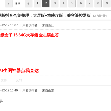
返回
1
2
3
4
5
6
7
8
9
列表
视版抖音合集整理：大屏版+放映厅版，兼容遥控器版
›
[复制链接]
12-19 11:07
|
只看该作者
|
来自浙江
级盒子H5 64G大存储 全志满血芯
AI生图神器点我直达
支持
反对
12-19 11:49
|
只看该作者
|
来自山东
享