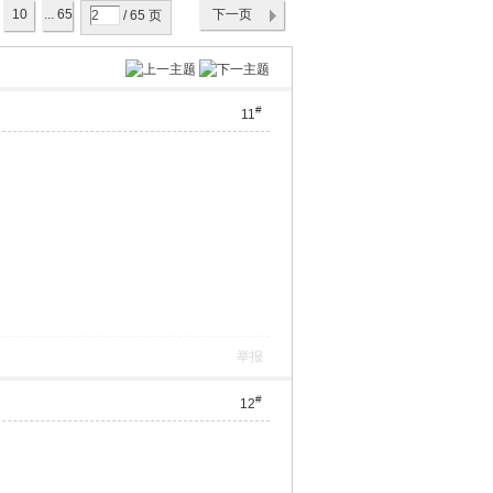
10
... 65
下一页
/ 65 页
#
11
举报
#
12