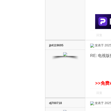
S
回复
jjt4119695
发表于 2025-
智
RE: 电
>>免费
回复
能
dj700718
发表于 2025-