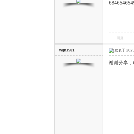
684654654
回复
电
wqh3581
发表于 2025-
谢谢分享，
视