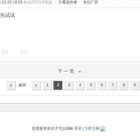
12-20 18:58
来自ZNDS手机版
|
只看该作者
|
来自广西
我先试试
支持
反对
下一页 »
返回
1
2
3
4
5
6
7
8
9
列表
您需要登录后才可以回帖
登录
|
立即注册