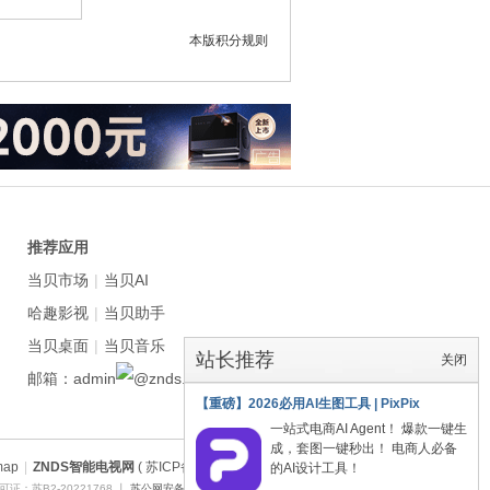
本版积分规则
推荐应用
当贝市场
|
当贝AI
哈趣影视
|
当贝助手
当贝桌面
|
当贝音乐
站长推荐
关闭
邮箱：admin
znds.com
【重磅】2026必用AI生图工具 | PixPix
一站式电商AI Agent！ 爆款一键生
成，套图一键秒出！ 电商人必备
map
|
ZNDS智能电视网
( 苏ICP备2023012627号 )
的AI设计工具！
证：苏B2-20221768 丨
苏公网安备 32011402011373号