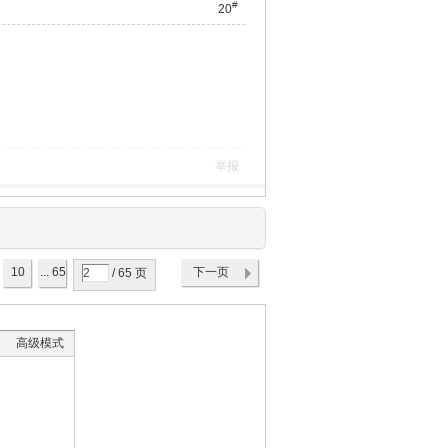
#
20
举报
10
... 65
下一页
/ 65 页
高级模式