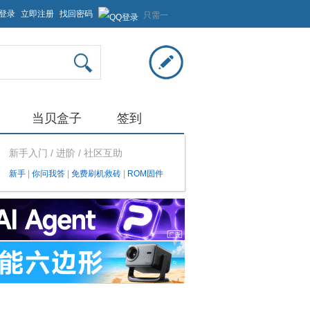
登录
立即注册
找回密码
只需一
步，快
速开始
当贝盒子
签到
新手入门 / 进阶 / 社区互助
新手
|
你问我答
|
免费刷机救砖
|
ROM固件