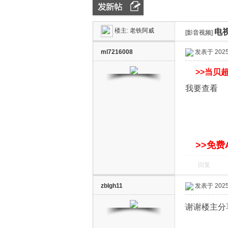
楼主:
老铁阿威
电
ZN
»
›
[影音视频]
›
ml7216008
发表于 2025-
>>
当贝超
我要查看
D
>>免费
回复
zblgh11
发表于 2025-
谢谢楼主分