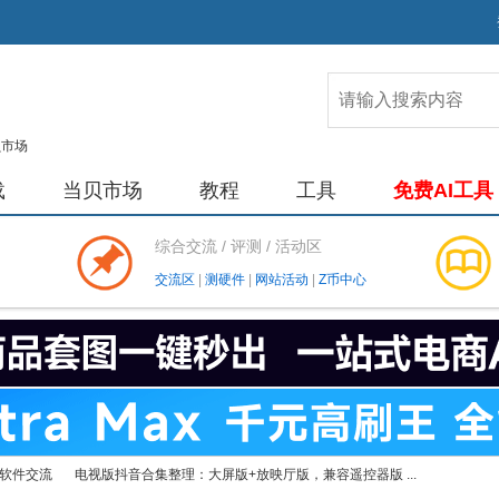
载
当贝市场
教程
工具
免费AI工具
综合交流 / 评测 / 活动区
交流区
|
测硬件
|
网站活动
|
Z币中心
软件交流
电视版抖音合集整理：大屏版+放映厅版，兼容遥控器版 ...