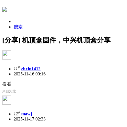
搜索
[分享] 机顶盒固件，中兴机顶盒分享
#
11
zhxin1412
2025-11-16 09:16
看看
来自河北
#
12
mawj
2025-11-17 02:33