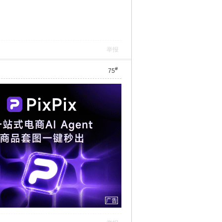
举报
#
75