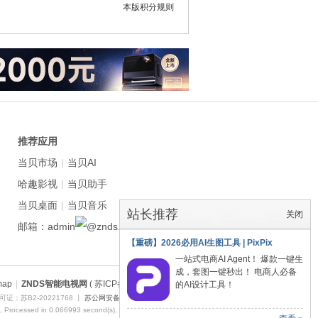
本版积分规则
推荐应用
当贝市场
|
当贝AI
哈趣影视
|
当贝助手
当贝桌面
|
当贝音乐
站长推荐
关闭
邮箱：admin
znds.com
【重磅】2026必用AI生图工具 | PixPix
一站式电商AI Agent！ 爆款一键生
成，套图一键秒出！ 电商人必备
map
|
ZNDS智能电视网
( 苏ICP备2023012627号 )
的AI设计工具！
证：苏B2-20221768 丨
苏公网安备 32011402011373号
, Processed in 0.066993 second(s), 9 queries , Redis On.