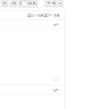
12
... 62
下一页
/ 62 页
#
71
举报
#
72