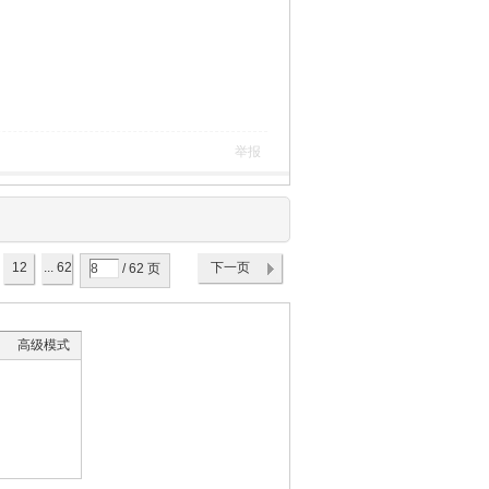
举报
12
... 62
下一页
/ 62 页
高级模式