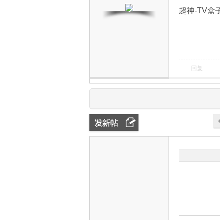
超神-TV盒
回复