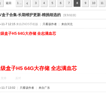
返回
1 ...
3
4
5
6
7
8
9
10
11
列表
TV盒子合集-长期维护更新-精挑细选的
›
[复制链接]
11-7 12:15
来自ZNDS手机版
|
只看该作者
|
来自河北
级盒子H5 64G大存储 全志满血芯
级盒子H5 64G大存储 全志满血芯
支持
反对
11-7 13:02
|
只看该作者
|
来自广东