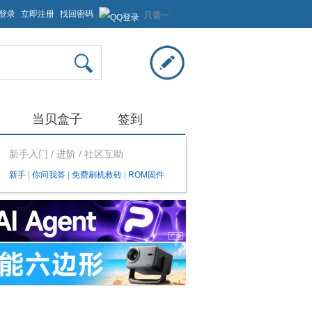
登录
立即注册
找回密码
只需一
步，快
速开始
当贝盒子
签到
新手入门 / 进阶 / 社区互助
新手
|
你问我答
|
免费刷机救砖
|
ROM固件