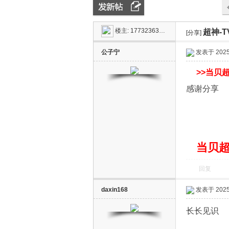
楼主:
17732363444
超神-
ZN
»
›
[分享]
›
公子宁
发表于 2025-
>>
当贝超
感谢分享
D
当贝超
回复
daxin168
发表于 2025-
长长见识