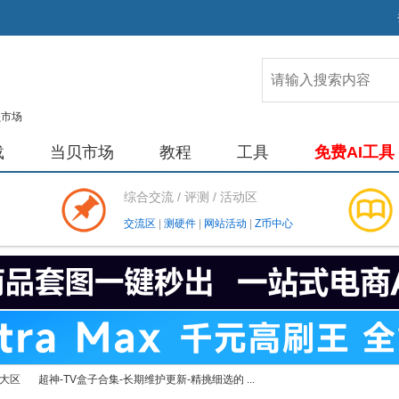
载
当贝市场
教程
工具
免费AI工具
综合交流 / 评测 / 活动区
交流区
|
测硬件
|
网站活动
|
Z币中心
大区
超神-TV盒子合集-长期维护更新-精挑细选的 ...