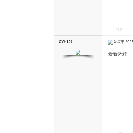
回复
OYH196
发表于 2025-
电
看看教程
视