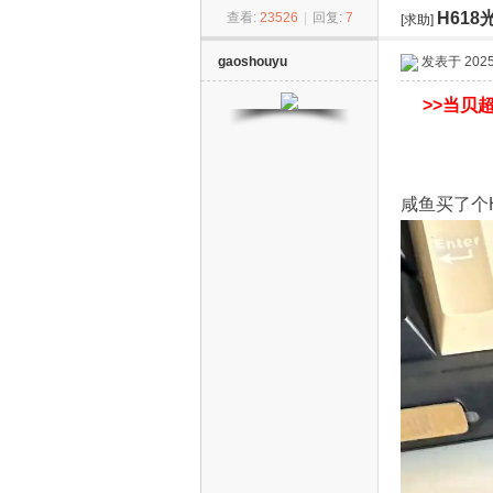
H61
查看:
23526
|
回复:
7
[求助]
ZN
»
›
›
gaoshouyu
发表于 2025-
>>
当贝超
咸鱼买了个
D
S