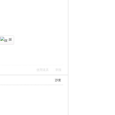
踩
使用道具
举报
沙发