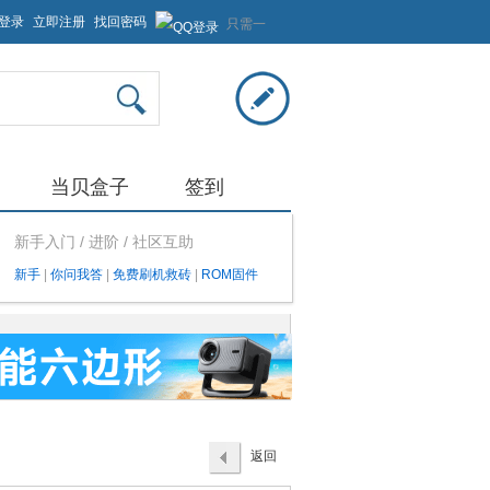
登录
立即注册
找回密码
只需一
步，快
速开始
当贝盒子
签到
新手入门 / 进阶 / 社区互助
新手
|
你问我答
|
免费刷机救砖
|
ROM固件
返回
列表