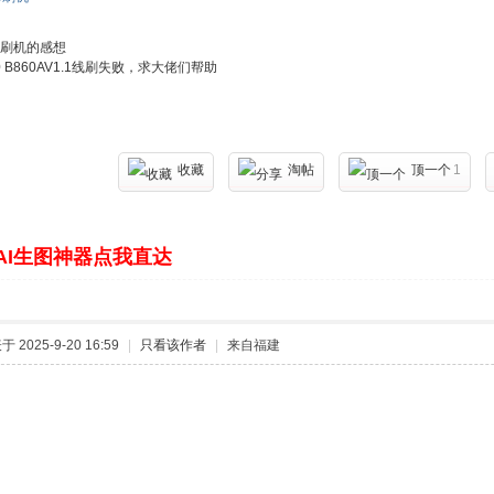
刷机的感想
0 B860AV1.1线刷失败，求大佬们帮助
收藏
淘帖
顶一个
1
AI生图神器点我直达
 2025-9-20 16:59
|
只看该作者
|
来自福建