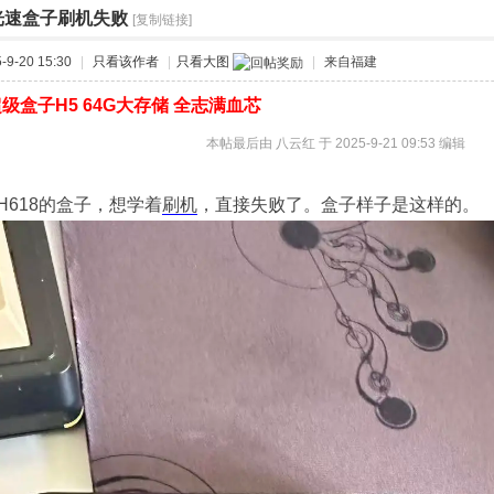
8光速盒子刷机失败
[复制链接]
›
9-20 15:30
|
只看该作者
|
只看大图
|
来自福建
级盒子H5 64G大存储 全志满血芯
本帖最后由 八云红 于 2025-9-21 09:53 编辑
H618的盒子，想学着
刷机
，直接失败了。盒子样子是这样的。