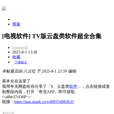
搜索
[电视软件] TV版云盘类软件超全合集
justonight
2025-8-1 13:38
收藏
只看楼主
本帖最后由 八云红 于 2025-8-1 23:59 编辑
基本全在这里了
我用夸克网盘给你分享了「9、云盘类
软件
」，点击链接或复
制整段内容，打开「夸克APP」即可获取。
/~a8be37cO6P~:/
链接：
https://pan.quark.cn/s/499354983b35
来自山东