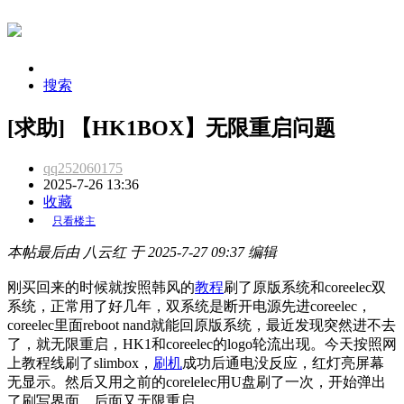
搜索
[求助] 【HK1BOX】无限重启问题
qq252060175
2025-7-26 13:36
收藏
只看楼主
本帖最后由 八云红 于 2025-7-27 09:37 编辑
刚买回来的时候就按照韩风的
教程
刷了原版系统和coreelec双
系统，正常用了好几年，双系统是断开电源先进coreelec，
coreelec里面reboot nand就能回原版系统，最近发现突然进不去
了，就无限重启，HK1和coreelec的logo轮流出现。今天按照网
上教程线刷了slimbox，
刷机
成功后通电没反应，红灯亮屏幕
无显示。然后又用之前的corelelec用U盘刷了一次，开始弹出
了刷写界面，后面又无限重启。