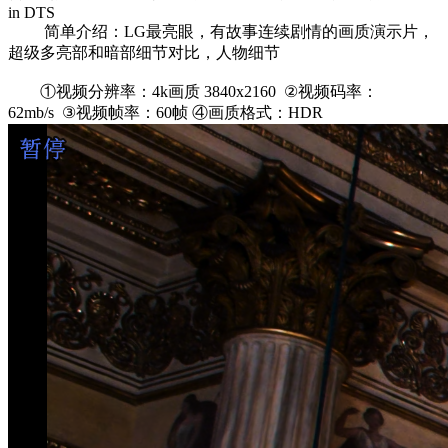
in DTS
简单介绍：LG最亮眼，有故事连续剧情的画质演示片，
超级多亮部和暗部细节对比，人物细节
①视频分辨率：4k画质 3840x2160 ②视频码率：
62mb/s ③视频帧率：60帧 ④画质格式：HDR