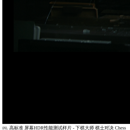
㈣. 高标准 屏幕HDR性能测试样片 - 下棋大师 棋士对决 Chess