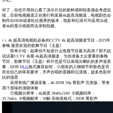
片吧。
对了，你也不用担心看了演示片后的新鲜感和惊喜感会考虑后
续，目前电视频道正在推行和发展4k超高清频道，电视剧也会
制作出HDR或者杜比视界的版本，电影和纪录片均采用2k或
者4k的显示画面而去录制拍摄。
㈠. 4k 超高清电视机必备的CCTV 4k 超高清频道节目 - 2025年
春晚 最受欢迎的歌舞节目《玉盘》
简单介绍：如果你不知道什么电视节目最为高清？那不妨
试试看CCTV 央视 4k超高清频道，为你准备大众爱看的春晚
节目，歌舞节目《玉盘》样片也是可以体现出喇叭的多声道质
量，HDR H
LG
格式兼容如何，小朋友的人物细节和肤色是否
符合自己的审美要求，齐声合唱的震撼和沉浸感，超多色彩对
比的场景
采用有线广播源采集，4k HDR 50p 菁彩声 完美版，带来
原汁原味的顶级体验
①视频分辨率：4k画质 3840x2160 ②视频码率：
35.7mb/s ③视频帧率：50帧 ④画质格式：HDR 菁彩声