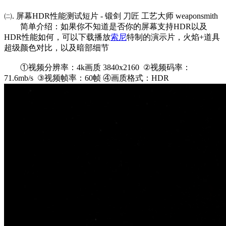
㈡. 屏幕HDR性能测试短片 - 锻剑 刀匠 工艺大师 weaponsmith
简单介绍：如果你不知道是否你的屏幕支持HDR以及
HDR性能如何，可以下载播放
索尼
特制的演示片，火焰+道具
超级颜色对比，以及暗部细节
①视频分辨率：4k画质 3840x2160 ②视频码率：
71.6mb/s ③视频帧率：60帧 ④画质格式：HDR