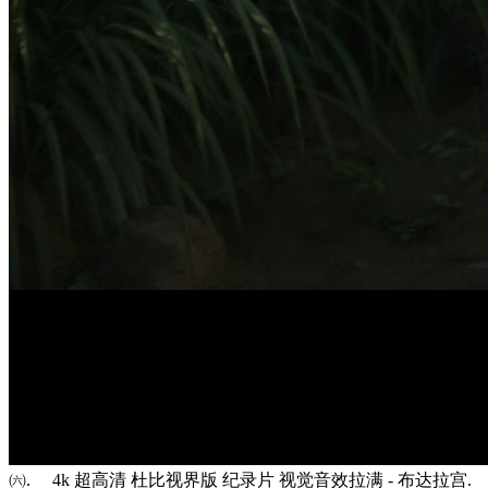
㈥. 4k 超高清 杜比视界版 纪录片 视觉音效拉满 - 布达拉宫.