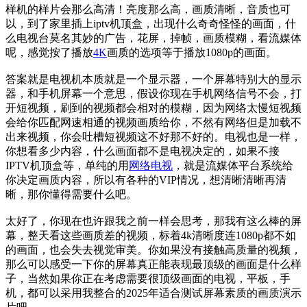
样机的样片会那么高清！亮度那么高，画质清晰，音质也可
以，到了家里插上iptv机顶盒，出现什么奇奇怪怪的画面，什
么电视台莫名其妙的广告，花屏，掉帧，画质模糊，看流媒体
呢，感觉按了播放
4K
画质的选项等于播放1080p的画面。
答案就是电视机本质就是一个显示器，一个屏幕特别大的显示
器，和手机屏幕一个意思，假设你现在手机网络信号不会，打
开短视频，刷到的视频都会相对的模糊，因为网络太慢短视频
会给你匹配网速相通的视频画质给你，不然有网络但是加载不
出来视频，你会吐槽短视频这不好那不好的。电视也是一样，
你想看多少内容，什么画面都不是电视决定的，如果不接
IPTV机顶盒等，单纯的用
网络电视
，就是流媒体平台系统给
你决定画质内容，所以有各种的VIP情况，想清晰清晰再清
晰，那你懂得需要什么吧。
太好了，你现在也许跟我之前一样会思考，那我有这么棒的屏
幕，整天看这些画质差的视频，标着4k清晰度连1080p都不如
的画面，也会失去视觉审美。你如果没有接触高质量的视频，
那么可以感受一下你的屏幕真正能表现最顶级的画面是什么样
子，当然如果你正在考虑需要很顶级画面的电视，平板，手
机，都可以采用我整合的2025年适合测试屏幕素质的画质演示