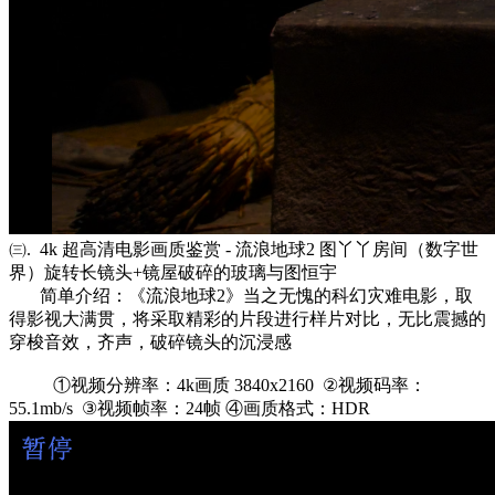
㈢. 4k 超高清电影画质鉴赏 - 流浪地球2 图丫丫房间（数字世
界）旋转长镜头+镜屋破碎的玻璃与图恒宇
简单介绍：《流浪地球2》当之无愧的科幻灾难电影，取
得影视大满贯，将采取精彩的片段进行样片对比，无比震撼的
穿梭音效，齐声，破碎镜头的沉浸感
①视频分辨率：4k画质 3840x2160 ②视频码率：
55.1mb/s ③视频帧率：24帧 ④画质格式：HDR