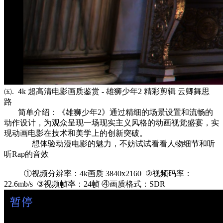
㈤. 4k 超高清电影画质鉴赏 - 雄狮少年2 精彩剪辑 云卿舞思
路
简单介绍：《雄狮少年2》通过精细的场景设置和流畅的
动作设计，为观众呈现一场现实主义风格的动画视觉盛宴，实
现动画电影在技术和美学上的创新突破。
想体验动漫电影的魅力，不妨试试看看人物细节和听
听Rap的音效
①视频分辨率：4k画质 3840x2160 ②视频码率：
22.6mb/s ③视频帧率：24帧 ④画质格式：SDR