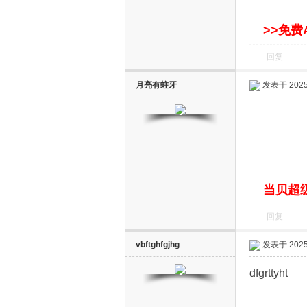
S
>>免费
回复
月亮有蛀牙
发表于 2025-
智
当贝超级
回复
vbftghfgjhg
发表于 2025-
dfgrttyht
能