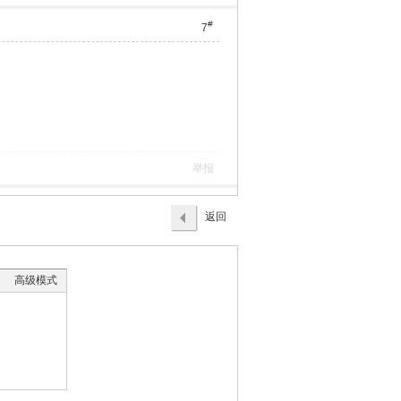
#
7
举报
返回
列表
高级模式