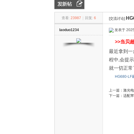
HG
查看:
23987
|
回复:
6
[交流讨论]
ZN
»
›
›
laoduo1234
发表于 2025-
>>
当贝超
最近拿到一台
程中,会提
就一切正常了
HG680-L
D
上一篇：
激光电
下一篇：
适配苹