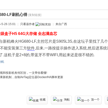
680-LF刷机心得
[复制链接]
›
5-26 15:01
|
只看该作者
|
来自广西
级盒子H5 64G大存储 全志满血芯
新机峰火HG680-LF,主控芯片是S905L3S,在这坛子里找了几个
示不能安装第三方
软件
,后来,一路按提示操作进入系统,然后进系
.这机子是2+8的,带蓝牙不带WIFI,用起来还是很不错的.
F刷机
视和投影机有何区别，一文带你看懂!
果新机制，自制AirTag定位器Docker/HA脚本更新
收藏
淘帖
顶一个