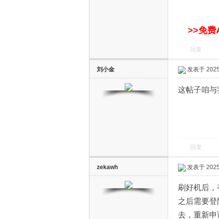
>>免费
回复
刘小金
发表于 2025-
电
这帖子咱与
回复
zekawh
发表于 2025-
视
刷好机后，
之后需要登
去，重新申