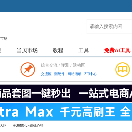
载
当贝市场
教程
工具
免费AI工具
综合交流 / 评测 / 活动区
交流区
|
测硬件
|
网站活动
|
Z币中心
大区
HG680-LF刷机心得