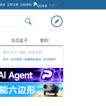
登录
立即注册
找回密码
只需一
步，快
速开始
当贝盒子
签到
新手入门 / 进阶 / 社区互助
新手
|
你问我答
|
免费刷机救砖
|
ROM固件