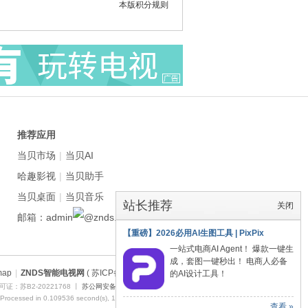
本版积分规则
推荐应用
当贝市场
|
当贝AI
哈趣影视
|
当贝助手
当贝桌面
|
当贝音乐
站长推荐
关闭
邮箱：admin
znds.com
【重磅】2026必用AI生图工具 | PixPix
一站式电商AI Agent！ 爆款一键生
成，套图一键秒出！ 电商人必备
map
|
ZNDS智能电视网
( 苏ICP备2023012627号 )
的AI设计工具！
证：苏B2-20221768 丨
苏公网安备 32011402011373号
 Processed in 0.109536 second(s), 14 queries , Redis On.
查看 »