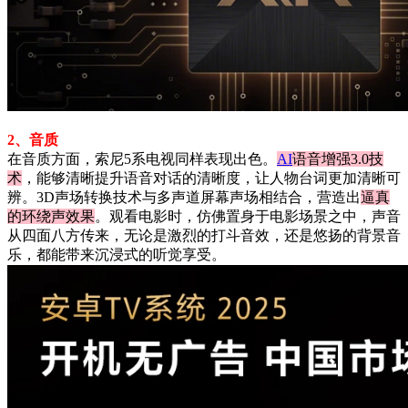
2、音质
在音质方面，索尼5系电视同样表现出色。
AI
语音增强3.0技
术
，能够清晰提升语音对话的清晰度，让人物台词更加清晰可
辨。3D声场转换技术与多声道屏幕声场相结合，营造出
逼真
的环绕声效果
。观看电影时，仿佛置身于电影场景之中，声音
从四面八方传来，无论是激烈的打斗音效，还是悠扬的背景音
乐，都能带来沉浸式的听觉享受。