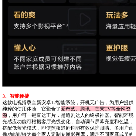
3、智能便捷
这款电视搭载全新安卓12智能系统，开机无广告，为用户提供
纯粹的使用体验。它聚合了
爱奇艺、腾讯、芒果TV等全网资
源
，用户可一键直达正片，是追剧达人的终极神器。智能环境
光感应功能可根据客厅光线变化，自动调节屏幕亮度和色温，
搭配低蓝光模式，即使熬夜追剧也能有效保护眼睛。多用户画
像功能能够为每个家人定制专属影视库，满足不同家庭成员的