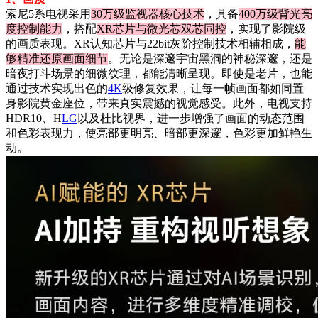
索尼5系电视采用
30万级监视器核心技术
，具备
400万级背光亮
度控制能力
，搭配
XR芯片与微光芯双芯同控
，实现了影院级
的画质表现。XR认知芯片与22bit灰阶控制技术相辅相成，
能
够精准还原画面细节
。无论是深邃宇宙黑洞的神秘深邃，还是
暗夜打斗场景的细微纹理，都能清晰呈现。即使是老片，也能
通过技术实现出色的
4K
级修复效果，让每一帧画面都如同置
身影院黄金座位，带来真实震撼的视觉感受。此外，电视支持
HDR10、H
LG
以及杜比视界，进一步增强了画面的动态范围
和色彩表现力，使亮部更明亮、暗部更深邃，色彩更加鲜艳生
动。