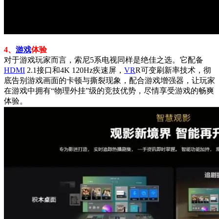
4、
游戏
体验
对于游戏玩家而言，索尼5系电视同样是绝佳之选。它配备
HDMI
2.1接口和4K 120Hz疾速屏，
VR
R可变刷新率技术，彻
底告别游戏画面的卡顿与撕裂现象，配合游戏增强器，让玩家
在游戏中拥有“物理外挂”级的竞技优势，尽情享受游戏的畅爽
体验。