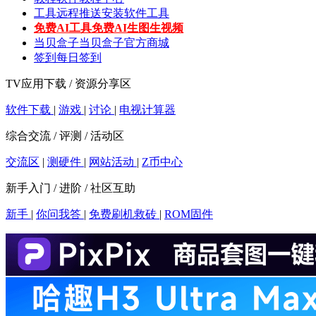
工具
远程推送安装软件工具
免费AI工具
免费AI生图生视频
当贝盒子
当贝盒子官方商城
签到
每日签到
TV应用下载 / 资源分享区
软件下载
|
游戏
|
讨论
|
电视计算器
综合交流 / 评测 / 活动区
交流区
|
测硬件
|
网站活动
|
Z币中心
新手入门 / 进阶 / 社区互助
新手
|
你问我答
|
免费刷机救砖
|
ROM固件