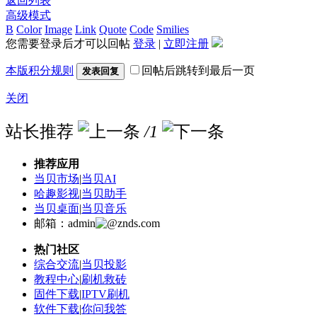
返回列表
高级模式
B
Color
Image
Link
Quote
Code
Smilies
您需要登录后才可以回帖
登录
|
立即注册
本版积分规则
回帖后跳转到最后一页
发表回复
关闭
站长推荐
/1
推荐应用
当贝市场
|
当贝AI
哈趣影视
|
当贝助手
当贝桌面
|
当贝音乐
邮箱：admin
znds.com
热门社区
综合交流
|
当贝投影
教程中心
|
刷机救砖
固件下载
|
IPTV刷机
软件下载
|
你问我答