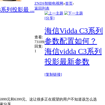
ZNDS智能电视网
»
首页
›
返回列表
系列投影最 ...
[分享]
海信Vidda C3系列
查看:
参数配置如何？
73109
|
回复:
海信vidda C3系列
1
投影最新参数
[复制链接]
99元、6999元和6399元。这让很多正在观望的用户不知道该怎么选
家分享。