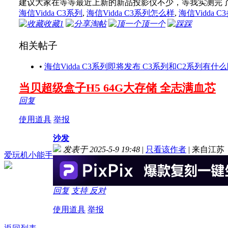
建议大家在等等最近上新的新品投影仪不少，等我实测完
海信Vidda C3系列
,
海信Vidda C3系列怎么样
,
海信Vidda 
收藏
1
淘帖
顶一个
踩
相关帖子
•
海信Vidda C3系列即将发布 C3系列和C2系列有什
当贝超级盒子H5 64G大存储 全志满血芯
回复
使用道具
举报
沙发
发表于 2025-5-9 19:48
|
只看该作者
|
来自江苏
爱玩机小能手
回复
支持
反对
使用道具
举报