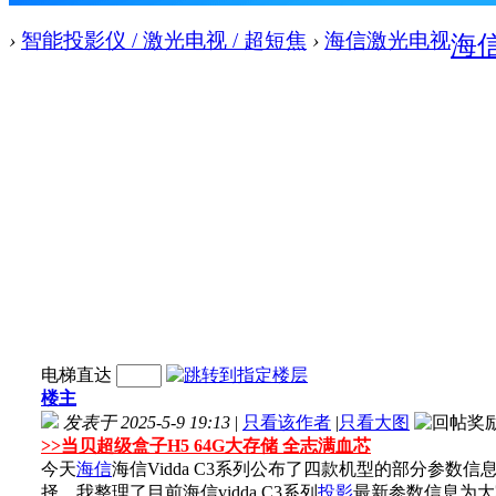
›
智能投影仪 / 激光电视 / 超短焦
›
海信激光电视
海信
电梯直达
楼主
发表于 2025-5-9 19:13
|
只看该作者
|
只看大图
>>
当贝超级盒子H5 64G大存储 全志满血芯
今天
海信
海信Vidda C3系列公布了四款机型的部分参数信息，C
择，我整理了目前海信vidda C3系列
投影
最新参数信息为大