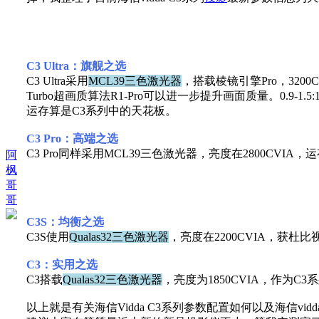
C3 Ultra：旗舰之选
C3 Ultra采用
MCL39三色激光器
，搭载棱镜引擎Pro，320
Turbo超画质算法R1-Pro可以进一步提升画面质量。0.9
运存算是C3系列中的天花板。
C3 Pro：高端之选
C3 Pro同样采用MCL39三色激光器，亮度在2800CVIA，运
阿
枫
哥
哥
C3S：均衡之选
C3S使用
Qualas32三色激光器
，亮度在2200CVIA，获杜比视
C3：实用之选
C3搭载
Qualas32三色激光器
，亮度为1850CVIA，作为C
以上就是有关海信Vidda C3系列参数配置如何以及海信vi