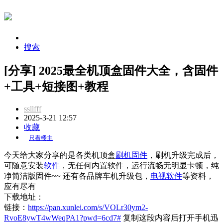
搜索
[分享] 2025最全机顶盒固件大全，含固件
+工具+短接图+教程
ssllfff
2025-3-21 12:57
收藏
只看楼主
今天给大家分享的是各类机顶盒
刷机
固件
，
刷机
升级完成后，
可随意安装
软件
，无任何内置
软件
，运行流畅无明显卡顿，纯
净简洁版
固件
~~ 还有各品牌车机升级包，
电视软件
等资料，
应有尽有
下载地址：
链接：
https://pan.xunlei.com/s/VOLr30ym2-
RvoE8ywT4wWeqPA1?pwd=6cd7#
复制这段内容后打开手机迅