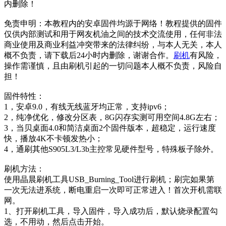
内删除！
免责申明：本教程内的安卓固件均源于网络！教程提供的固件
仅供内部测试和用于网友机油之间的技术交流使用，任何非法
商业使用及商业利益冲突带来的法律纠纷，与本人无关，本人
概不负责，请下载后24小时内删除，谢谢合作。
刷机
有风险，
操作需谨慎，且由刷机引起的一切问题本人概不负责，风险自
担！
固件特性：
1，安卓9.0，有线无线蓝牙均正常，支持ipv6；
2，纯净优化，修改分区表，8G闪存实测可用空间4.8G左右；
3，当贝桌面4.0和简洁桌面2个固件版本，超稳定，运行速度
快，播放4K不卡顿发热小；
4，通刷其他S905L3/L3b主控常见硬件型号，特殊板子除外。
刷机方法：
使用晶晨刷机工具USB_Burning_Tool进行刷机；刷完如果第
一次无法进系统，断电重启一次即可正常进入！首次开机需联
网。
1、打开刷机工具，导入固件，导入成功后，默认烧录配置勾
选，不用动，然后点击开始。