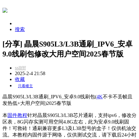
搜索
[分享] 晶晨S905L3/L3B通刷_IPV6_安卓
9.0线刷包修改大用户空间2025春节版
ssllfff
2025-2-4 21:58
收藏
只看楼主
晶晨S905L3/L3B通刷_IPV6_安卓9.0线刷包(
4K
不卡不丢帧且
发热低+大用户空间)2025春节版
本
固件
教程
针对晶晨S905L3/L3B芯片通刷，支持ipv6，修改分
区表，8G闪存实测可用空间4.8G左右，此为安卓9.0线刷固
件！可救砖！通刷兼容更多L3及L3B型号的盒子！仅供机油交
流。本教程内固件源于网络，仅供测试交流，请下载后24小时