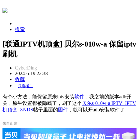
搜索
[联通IPTV机顶盒] 贝尔s-010w-a 保留iptv
刷机
CyberDing
2024-6-19 22:38
收藏
只看楼主
有个小方法，能保留原来iptv安装
软件
，我之前的版本adb开
关，原生设置都被隐藏了，刷了这个
贝尔s-010w-a IPTV_IPTV
机顶盒_ZNDS
帖子里面的
固件
，就可以开adb安装软件了
来自山东