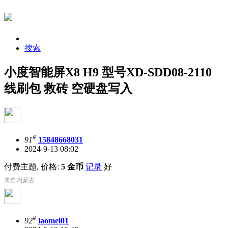
搜索
小度智能屏X8 H9 型号XD-SDD08-2110
线刷包 救砖 空硬盘写入
#
91
15848668031
2024-9-13 08:02
付费主题, 价格:
5 金币
记录
好
来自内蒙古
#
92
laomei01