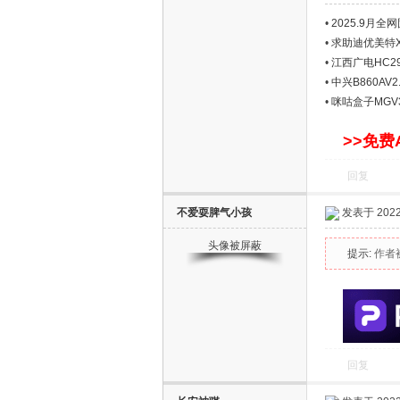
S
•
2025.9月
•
求助迪优美特X1
•
江西广电HC291
•
中兴B860AV
•
咪咕盒子MGV3
刷固件包
>>免费
回复
智
不爱耍脾气小孩
发表于 2022-
头像被屏蔽
提示:
作者
回复
能