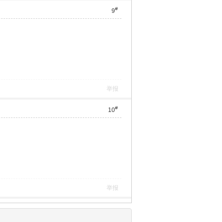
#
9
举报
#
10
举报