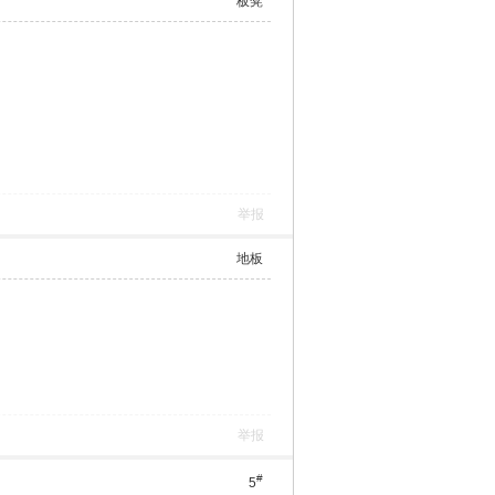
板凳
举报
地板
举报
#
5