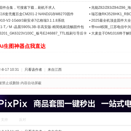
全网固件合集，可搜索下载，刷机不求人
•
兆能Z82/Z83/Z84/Z
6套壳魔百盒CM201-2 NAND闪存M8270固件
•
瑞芯微RK3528HK1_RBO
件下载
0-V2-1Gddr3刷安卓7亿格瑞3.1.1.8系统
•
2025最全机顶盒固件大
2.1-T／M -晶晨S905L3B-非高安版-精简线刷流畅固件包
•
带root权限_江苏电信中兴ZX
201_GK6323V100C_板号E246887_TTL线刷引导后卡
•
大麦盒子DM1016终于解除了
AI生图神器点我直达
8-17 10:31
|
只看该作者
|
来自江西
被禁止或删除 内容自动屏蔽
支持
反对