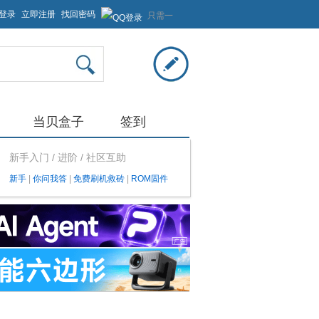
登录
立即注册
找回密码
只需一
步，快
速开始
当贝盒子
签到
新手入门 / 进阶 / 社区互助
新手
|
你问我答
|
免费刷机救砖
|
ROM固件