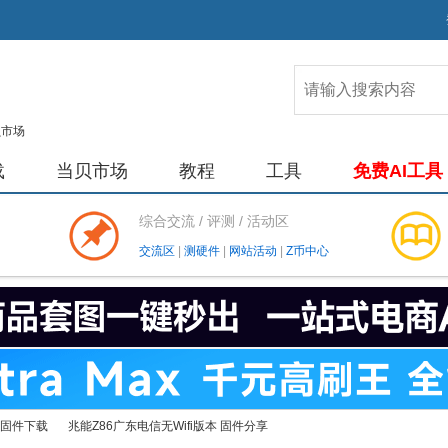
载
当贝市场
教程
工具
免费AI工具
综合交流 / 评测 / 活动区
交流区
|
测硬件
|
网站活动
|
Z币中心
M固件下载
兆能Z86广东电信无Wifi版本 固件分享