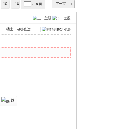
10
... 18
下一页
/ 18 页
楼主
电梯直达
踩