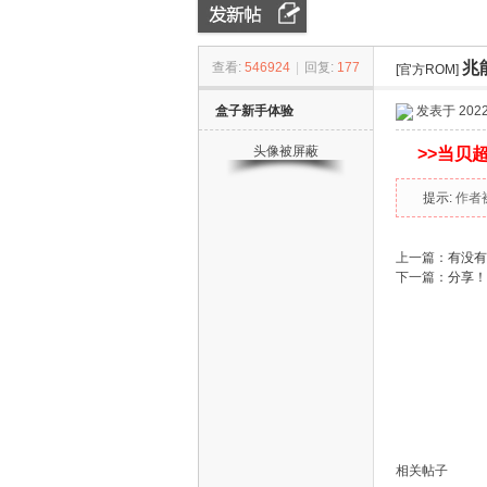
兆
查看:
546924
|
回复:
177
ZN
»
›
[官方ROM]
›
盒子新手体验
发表于 2022-
头像被屏蔽
>>
当贝超
提示:
作者
上一篇：
有没有魔
下一篇：
分享！
D
相关帖子