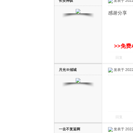
长安神骐
发表于 2022-
感谢分享
>>免费
电
回复
月光※傾城
发表于 2022-
视
回复
一去不复返啊
发表于 2022-