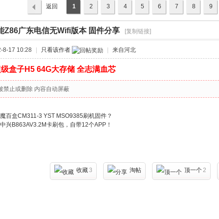
返回
1
2
3
4
5
6
7
8
9
列表
能Z86广东电信无Wifi版本 固件分享
›
[复制链接]
8-17 10:28
|
只看该作者
|
来自河北
级盒子H5 64G大存储 全志满血芯
被禁止或删除 内容自动屏蔽
百盒CM311-3 YST MSO9385刷机固件？
中兴B863AV3.2M卡刷包，自带12个APP！
收藏
3
淘帖
顶一个
2