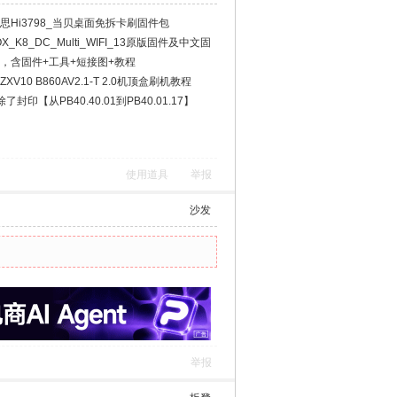
86_海思Hi3798_当贝桌面免拆卡刷固件包
X_K8_DC_Multi_WIFI_13原版固件及中文固
全，含固件+工具+短接图+教程
V10 B860AV2.1-T 2.0机顶盒刷机教程
封印【从PB40.40.01到PB40.01.17】
使用道具
举报
沙发
举报