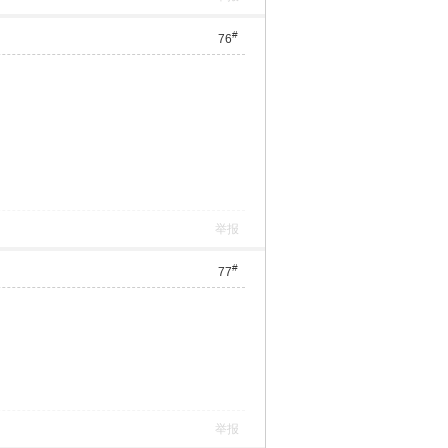
#
76
举报
#
77
举报