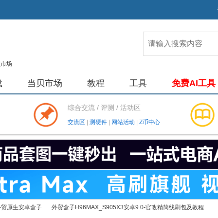
载
当贝市场
教程
工具
免费AI工具
综合交流 / 评测 / 活动区
交流区
|
测硬件
|
网站活动
|
Z币中心
外贸原生安卓盒子
外贸盒子H96MAX_S905X3安卓9.0-官改精简线刷包及教程 ...