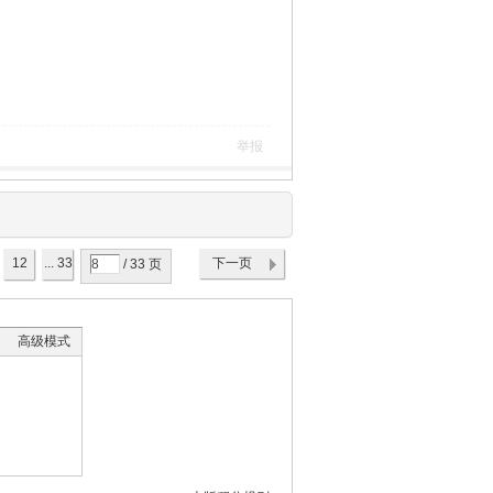
举报
12
... 33
下一页
/ 33 页
高级模式