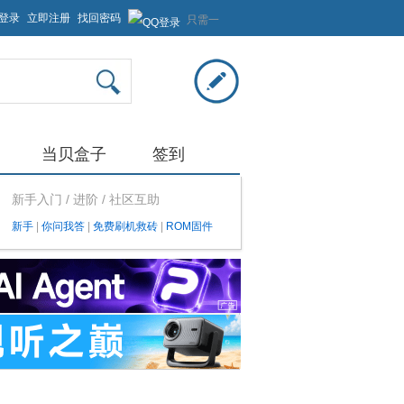
登录
立即注册
找回密码
只需一
步，快
速开始
当贝盒子
签到
新手入门 / 进阶 / 社区互助
新手
|
你问我答
|
免费刷机救砖
|
ROM固件