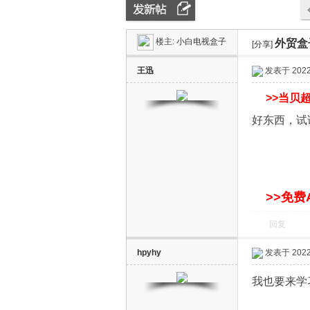
楼主:
小白电视盒子
外贸盒子
ZN
»
›
[分享]
›
王迅
发表于 2022-
>>
当贝超
好东西，试
D
>>免费
回复
hpyhy
发表于 2022-
我也要来学