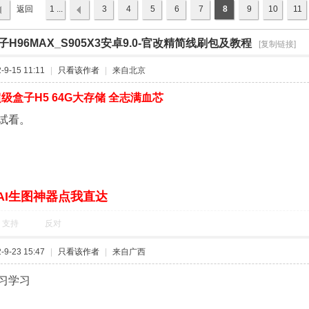
返回
1 ...
3
4
5
6
7
8
9
10
11
列表
H96MAX_S905X3安卓9.0-官改精简线刷包及教程
›
[复制链接]
9-15 11:11
|
只看该作者
|
来自北京
级盒子H5 64G大存储 全志满血芯
试看。
AI生图神器点我直达
支持
反对
9-23 15:47
|
只看该作者
|
来自广西
习学习