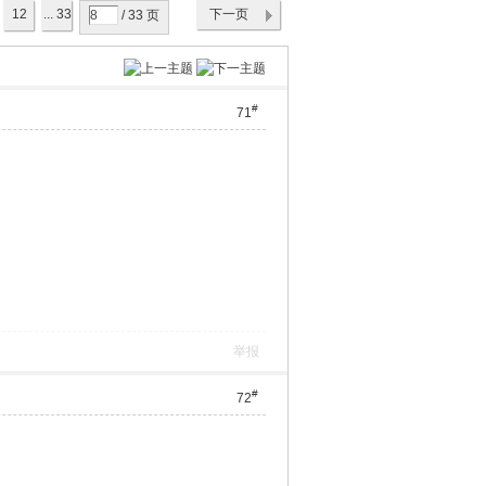
12
... 33
下一页
/ 33 页
#
71
举报
#
72