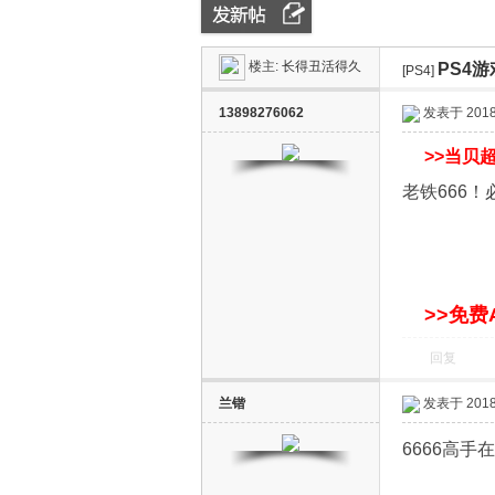
楼主:
长得丑活得久
PS4游
ZN
»
›
[PS4]
13898276062
发表于 2018-
>>
当贝超
老铁666
D
>>免费
回复
兰锴
发表于 2018-
6666高手