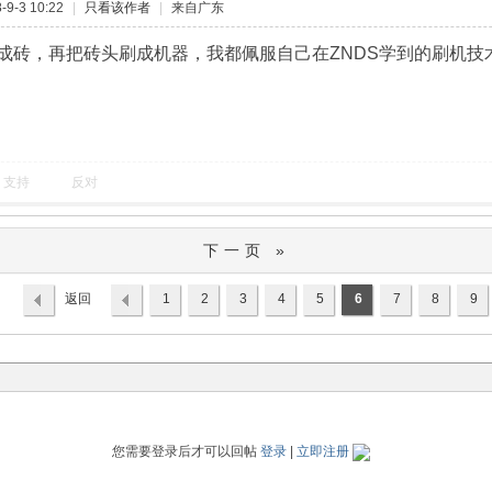
9-3 10:22
|
只看该作者
|
来自广东
成砖，再把砖头刷成机器，我都佩服自己在ZNDS学到的刷机技
支持
反对
下一页 »
返回
1
2
3
4
5
6
7
8
9
列表
您需要登录后才可以回帖
登录
|
立即注册