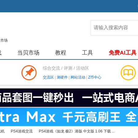
载
当贝市场
教程
工具
免费AI工具
综合交流 / 评测 / 活动区
交流区
|
测硬件
|
网站活动
|
Z币中心
戏机
PS4游戏交流
PS4游戏《如龙 极2》港版 中文版 1.06 下载 ...