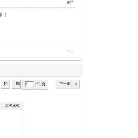
#
60
术！
举报
10
... 59
下一页
/ 59 页
高级模式