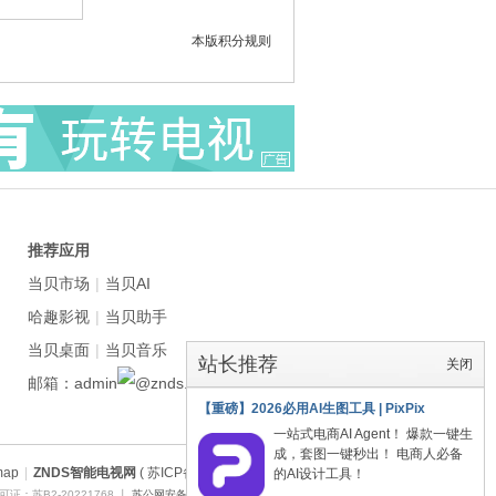
本版积分规则
推荐应用
当贝市场
|
当贝AI
哈趣影视
|
当贝助手
当贝桌面
|
当贝音乐
站长推荐
关闭
邮箱：admin
znds.com
【重磅】2026必用AI生图工具 | PixPix
一站式电商AI Agent！ 爆款一键生
成，套图一键秒出！ 电商人必备
map
|
ZNDS智能电视网
( 苏ICP备2023012627号 )
的AI设计工具！
证：苏B2-20221768 丨
苏公网安备 32011402011373号