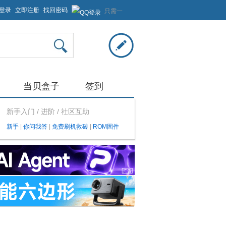
登录
立即注册
找回密码
只需一
步，快
速开始
当贝盒子
签到
新手入门 / 进阶 / 社区互助
新手
|
你问我答
|
免费刷机救砖
|
ROM固件