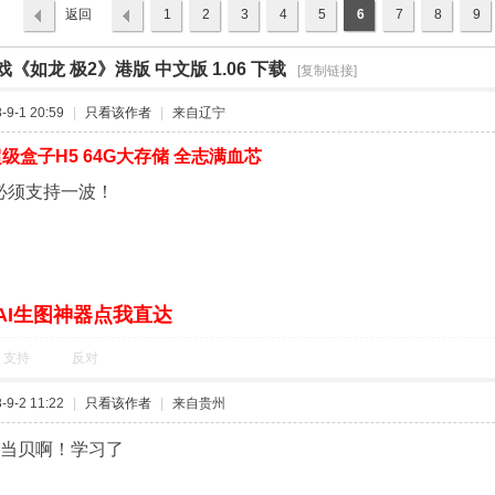
返回
1
2
3
4
5
6
7
8
9
列表
戏《如龙 极2》港版 中文版 1.06 下载
›
›
[复制链接]
9-1 20:59
|
只看该作者
|
来自辽宁
级盒子H5 64G大存储 全志满血芯
！必须支持一波！
AI生图神器点我直达
支持
反对
9-2 11:22
|
只看该作者
|
来自贵州
在当贝啊！学习了