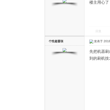
楼主用心了
回复
电
个性超嚣张
发表于 2018-
先把机器刷
到的刷机技
视