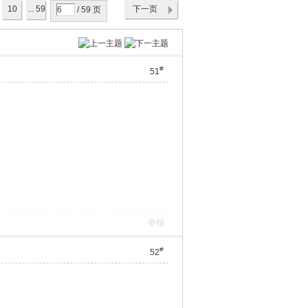
10
... 59
下一页
/ 59 页
#
51
举报
#
52