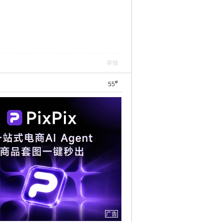
举报
#
55