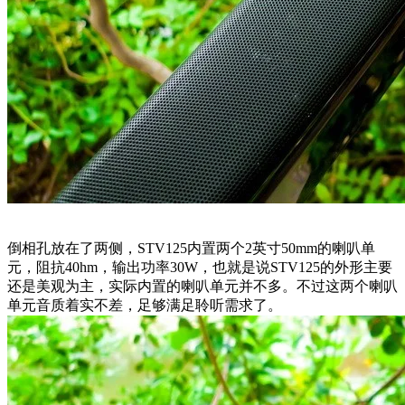
倒相孔放在了两侧，STV125内置两个2英寸50mm的喇叭单
元，阻抗40hm，输出功率30W，也就是说STV125的外形主要
还是美观为主，实际内置的喇叭单元并不多。不过这两个喇叭
单元音质着实不差，足够满足聆听需求了。