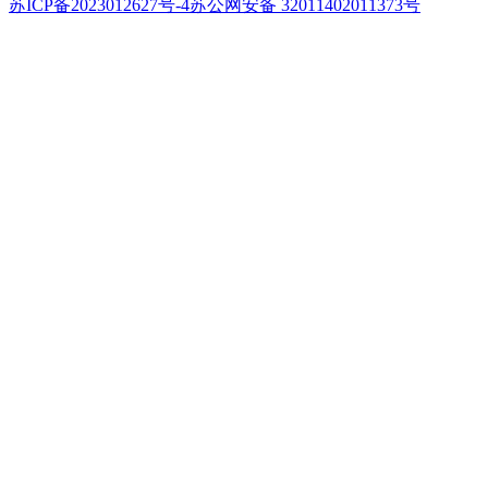
苏ICP备2023012627号-4
苏公网安备 32011402011373号