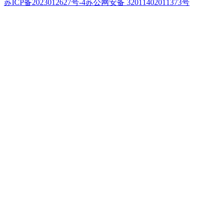
苏ICP备2023012627号-4
苏公网安备 32011402011373号