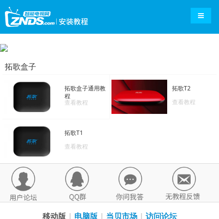
导航切
拓歌盒子
拓歌盒子通用教
拓歌T2
程
查看教程
查看教程
拓歌T1
查看教程
移动版
|
电脑版
|
当贝市场
|
访问论坛