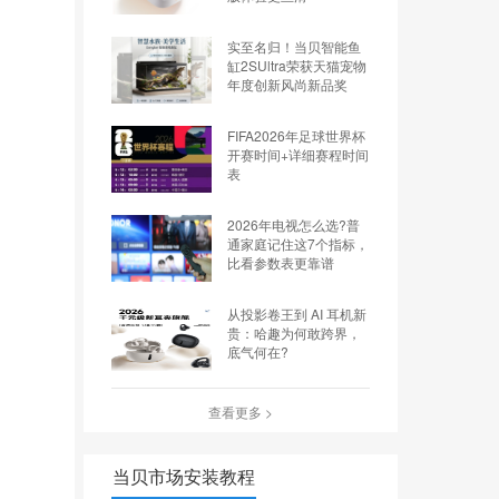
实至名归！当贝智能鱼
缸2SUltra荣获天猫宠物
年度创新风尚新品奖
FIFA2026年足球世界杯
开赛时间+详细赛程时间
表
2026年电视怎么选?普
通家庭记住这7个指标，
比看参数表更靠谱
从投影卷王到 AI 耳机新
贵：哈趣为何敢跨界，
底气何在?
查看更多 >
当贝市场安装教程