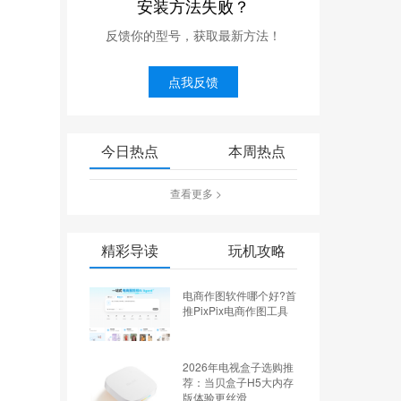
安装方法失败？
反馈你的型号，获取最新方法！
点我反馈
今日热点
本周热点
查看更多 >
精彩导读
玩机攻略
电商作图软件哪个好?首
推PixPix电商作图工具
2026年电视盒子选购推
荐：当贝盒子H5大内存
版体验更丝滑