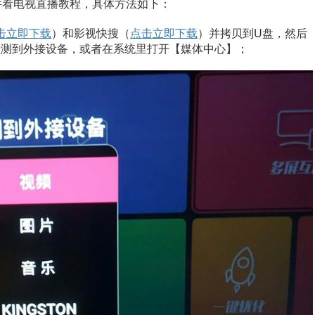
件看电视直播教程，具体方法如下：
击立即下载
）
和影视快搜（
点击立即下载
）并拷贝到U盘，然后
检测到外接设备，或者在系统里打开【媒体中心】；