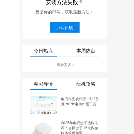
安装方法失败？
反馈你的型号，获取最新方法！
点我反馈
今日热点
本周热点
查看更多 >
精彩导读
玩机攻略
电商作图软件哪个好?首
推PixPix电商作图工具
2026年电视盒子选购推
荐：当贝盒子H5大内存
版体验更丝滑