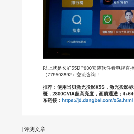
以上就是
长虹55DP800
安装软件看电视直播
（779503892）交流咨询！
推荐：使用当贝激光投影X5S，激光投影
斑，2800CVIA超高亮度，画质通透；4+
东链接：
https://jd.dangbei.com/x5s.html
评测文章