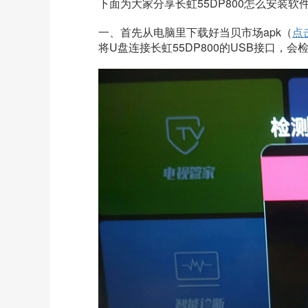
下面为大家分享
长虹55DP800
怎么安装软
一、首先从电脑里下载好当贝市场apk（
点
将U盘连接
长虹55DP800
的USB接口，会