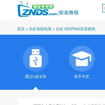
首页
>
长虹智能电视
>
长虹 55DP800安装教程
通过U盘安装
新手学堂