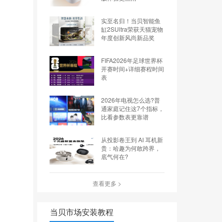
实至名归！当贝智能鱼
缸2SUltra荣获天猫宠物
年度创新风尚新品奖
FIFA2026年足球世界杯
开赛时间+详细赛程时间
表
2026年电视怎么选?普
通家庭记住这7个指标，
比看参数表更靠谱
从投影卷王到 AI 耳机新
贵：哈趣为何敢跨界，
底气何在?
查看更多 >
当贝市场安装教程