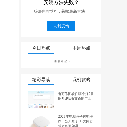
安装方法失败？
反馈你的型号，获取最新方法！
点我反馈
今日热点
本周热点
查看更多 >
精彩导读
玩机攻略
电商作图软件哪个好?首
推PixPix电商作图工具
2026年电视盒子选购推
荐：当贝盒子H5大内存
版体验更丝滑