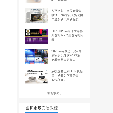
实至名归！当贝智能鱼
缸2SUltra荣获天猫宠物
年度创新风尚新品奖
FIFA2026年足球世界杯
开赛时间+详细赛程时间
表
2026年电视怎么选?普
通家庭记住这7个指标，
比看参数表更靠谱
从投影卷王到 AI 耳机新
贵：哈趣为何敢跨界，
底气何在?
查看更多 >
当贝市场安装教程