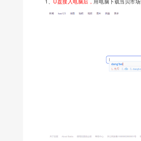
1、
U盘接入
电脑后
，
用电脑下载当贝市场