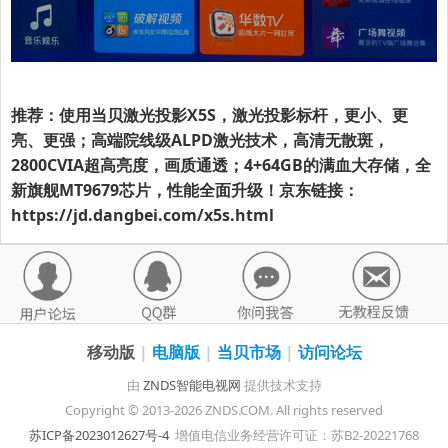
推荐：使用当贝激光投影X5S，激光投影标杆，更小、更
亮、更强；高端院线级ALPD激光技术，高清无散斑，
2800CVIA超高亮度，画质通透；4+64GB的满血大存储，全
新旗舰MT9679芯片，性能全面升级！京东链接：
https://jd.dangbei.com/x5s.html
移动版
|
电脑版
|
当贝市场
|
访问论坛
由
ZNDS智能电视网
提供技术支持
Copyright © 2013-2026 ZNDS.COM. All rights reserved
苏ICP备2023012627号-4
增值电信业务经营许可证：苏B2-20221768