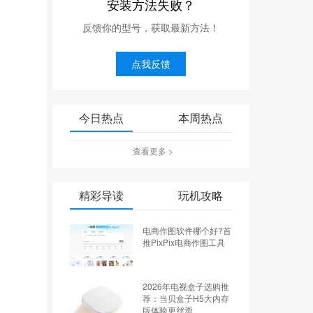
安装方法失败？
反馈你的型号，获取最新方法！
点我反馈
今日热点
本周热点
查看更多 >
精彩导读
玩机攻略
电商作图软件哪个好?首
推PixPix电商作图工具
2026年电视盒子选购推
荐：当贝盒子H5大内存
版体验更丝滑