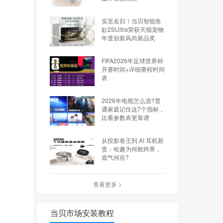
实至名归！当贝智能鱼
缸2SUltra荣获天猫宠物
年度创新风尚新品奖
FIFA2026年足球世界杯
开赛时间+详细赛程时间
表
2026年电视怎么选?普
通家庭记住这7个指标，
比看参数表更靠谱
从投影卷王到 AI 耳机新
贵：哈趣为何敢跨界，
底气何在?
查看更多 >
当贝市场安装教程