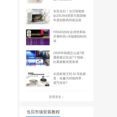
实至名归！当贝智能鱼
缸2SUltra荣获天猫宠物
年度创新风尚新品奖
FIFA2026年足球世界杯
开赛时间+详细赛程时间
表
2026年电视怎么选?普
通家庭记住这7个指标，
比看参数表更靠谱
从投影卷王到 AI 耳机新
贵：哈趣为何敢跨界，
底气何在?
查看更多 >
当贝市场安装教程