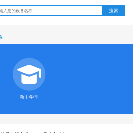
程
新手学堂