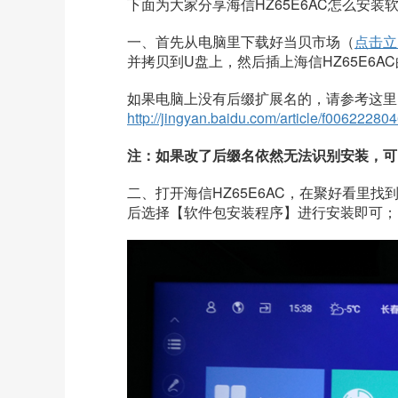
下面为大家分享
海信HZ65E6AC
怎么安装
一、首先
从电脑里下载好当贝市场（
点击立
并
拷贝到U盘上
，然后插上
海信HZ65E6AC
如果电脑上没有后缀扩展名的，请参考这里
http://jingyan.baidu.com/article/f0062228
注：如果改了后缀名依然无法识别安装，可
二、打开
海信HZ65E6AC
，在聚好看里找
后选择【软件包安装程序】进行安装即可；