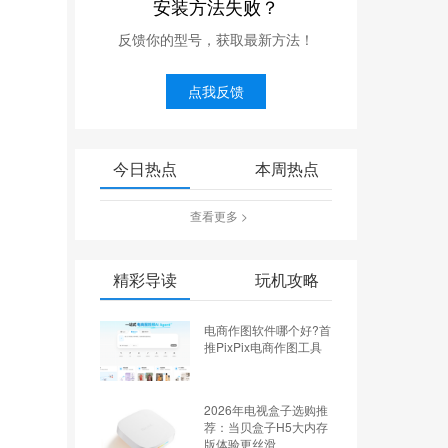
安装方法失败？
反馈你的型号，获取最新方法！
点我反馈
今日热点
本周热点
查看更多 >
精彩导读
玩机攻略
电商作图软件哪个好?首
推PixPix电商作图工具
2026年电视盒子选购推
荐：当贝盒子H5大内存
版体验更丝滑