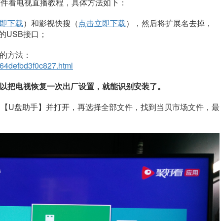
软件看电视直播教程，具体方法如下：
即下载
）
和影视快搜（
点击立即下载
）
，然后将
扩展名去掉
，
的USB接口
；
的方法：
0464defbd3f0c827.html
以把电视恢复一次出厂设置，就能识别安装了。
到【U盘助手】并打开，再选择全部文件，找到当贝市场文件，最