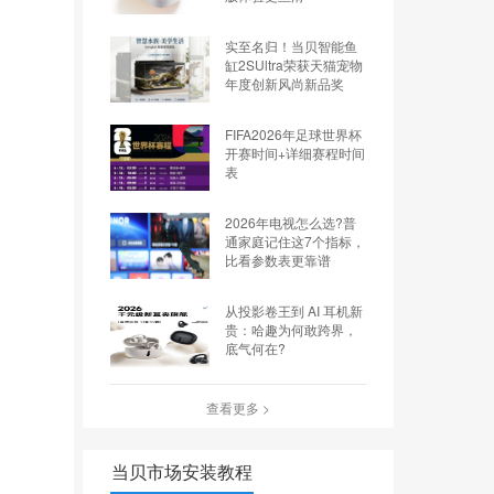
实至名归！当贝智能鱼
缸2SUltra荣获天猫宠物
年度创新风尚新品奖
FIFA2026年足球世界杯
开赛时间+详细赛程时间
表
2026年电视怎么选?普
通家庭记住这7个指标，
比看参数表更靠谱
从投影卷王到 AI 耳机新
贵：哈趣为何敢跨界，
底气何在?
查看更多 >
当贝市场安装教程