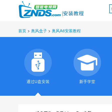
首页
>
奥风盒子
>
奥风A6安装教程
通过U盘安装
新手学堂