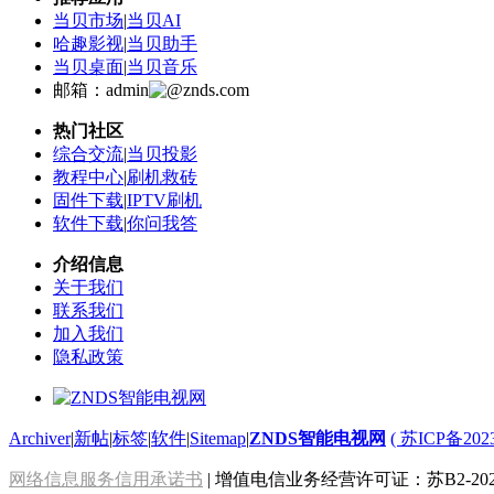
当贝市场
|
当贝AI
哈趣影视
|
当贝助手
当贝桌面
|
当贝音乐
邮箱：admin
znds.com
热门社区
综合交流
|
当贝投影
教程中心
|
刷机救砖
固件下载
|
IPTV刷机
软件下载
|
你问我答
介绍信息
关于我们
联系我们
加入我们
隐私政策
Archiver
|
新帖
|
标签
|
软件
|
Sitemap
|
ZNDS智能电视网
( 苏ICP备202
网络信息服务信用承诺书
| 增值电信业务经营许可证：苏B2-2022