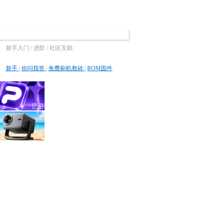
新手入门 / 进阶 / 社区互助
新手
|
你问我答
|
免费刷机救砖
|
ROM固件