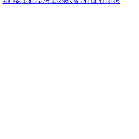
苏ICP备2023012627号-4
苏公网安备 32011402011373号