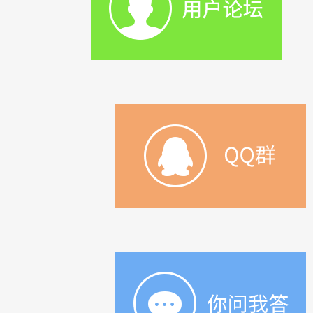
榜单丰富。多种内容专
区，长辈儿童合家欢唱。
搭配唱吧麦克风，支持录
音打分、保存、上传、分
享，宅家K歌来唱吧，美
好生活尽情唱！