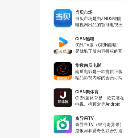
飞利浦电视通用教程 安装软件通用
当贝市场
教程
当贝市场是由ZNDS智能
电视网出品的智能电视应
长虹电视通用教程 安装软件通用教
用市场，采用全新程序框
程
架和界面设计，带来非一
CIBN酷喵
般的下载体验,轻松安装任
优酷TV版（CIBN酷喵）
何你想要的电视应用和游
是优酷正版内容授权的互
戏。
联网电视应用。打造全网
最全、最快、最好的内容
华数南瓜电影
片库，引领互联网电视内
南瓜电影是一款提供正版
容文化潮流！新增精彩好
精品影视内容的会员订阅
内容《新闻女王2》正在
制产品，无任何广告，账
热播！（仅TV端使用）
号全终端通用。注册即送
CIBN聚体育
会员，就要给你“好看”！
CIBN聚体育是一款安装在
电视、机顶盒等Android
智能设备上的视频客户
端，提供视频点播服务。
奇异果TV
拥有海量资源，包含电
奇异果TV（银河奇异果）
影、电视剧、动漫、综
是银河和爱奇艺联合打造
艺、亲子、体育等特色频
的智能电视应用，集成了