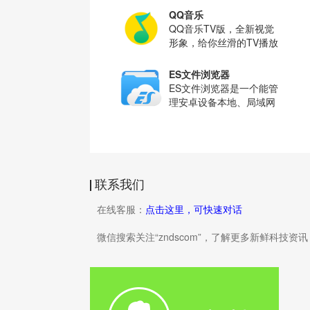
道。致力于以优质的视
爱奇艺正版高清视频内
QQ音乐
容，涵盖院线大片、热播
QQ音乐TV版，全新视觉
电视剧、火爆综艺、热血
形象，给你丝滑的TV播放
动漫等精彩节目。更多爱
体验 1.全网正版曲库，听
奇艺独家等你看，海量资
你想听的歌； 2.账号登
ES文件浏览器
源精彩享不停！
录，一键同步手机/PC歌
ES文件浏览器是一个能管
曲歌单；
理安卓设备本地、局域网
共享、远程FTP、蓝牙设
备和云存储的系统工具类
哔哩哔哩TV版
移动软件。全球主动下载
云视听小电视是南方新媒
超过2亿次，安卓文件管
体与哔哩哔哩合作推出的
理第一品牌。 想更好地管
一款互联网电视应用，集
联系我们
理你的手机、
结精彩番剧、优秀国创、
BesTV哈趣影视
经典影视、硬核游戏、数
一款专为大屏而生，专注
在线客服：
点击这里，可快速对话
码评测、原创音乐、时尚
智能电视、电视盒子、投
美妆、搞笑日常、萌宠养
影仪的视频软件。汇集国
微信搜索关注“zndscom”，了解更多新鲜科技资讯
成等海量精彩内容，致力
内外优质影视剧集，拥有
唱吧
于为用户带来完美的二次
海量超清、4K资源，为用
专业互联网K歌应用，百
元体验。
户提供舒适观影体验。
万线上曲库，新歌每周更
新，随时一键开唱。配备
大量高清资源，分类歌单