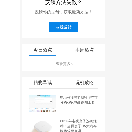
安装方法失败？
反馈你的型号，获取最新方法！
点我反馈
今日热点
本周热点
查看更多 >
精彩导读
玩机攻略
电商作图软件哪个好?首
推PixPix电商作图工具
2026年电视盒子选购推
荐：当贝盒子H5大内存
版体验更丝滑