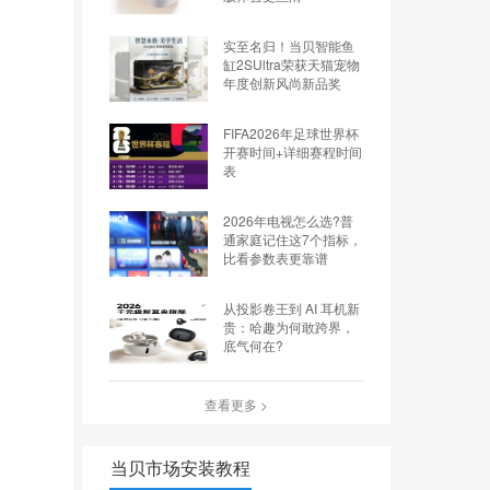
实至名归！当贝智能鱼
缸2SUltra荣获天猫宠物
年度创新风尚新品奖
FIFA2026年足球世界杯
开赛时间+详细赛程时间
表
2026年电视怎么选?普
通家庭记住这7个指标，
比看参数表更靠谱
从投影卷王到 AI 耳机新
贵：哈趣为何敢跨界，
底气何在?
查看更多 >
当贝市场安装教程