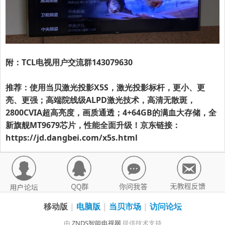
附：TCL电视用户交流群143079630
推荐：使用当贝激光投影X5S，激光投影标杆，更小、更
亮、更强；高端院线级ALPD激光技术，高清无散斑，
2800CVIA超高亮度，画质通透；4+64GB的满血大存储，全
新旗舰MT9679芯片，性能全面升级！京东链接：
https://jd.dangbei.com/x5s.html
移动版
|
电脑版
|
当贝市场
|
访问论坛
由
ZNDS智能电视网
提供技术支持