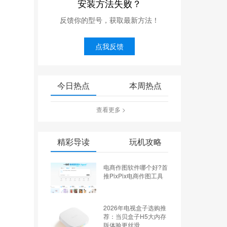
安装方法失败？
反馈你的型号，获取最新方法！
点我反馈
今日热点
本周热点
查看更多 >
精彩导读
玩机攻略
电商作图软件哪个好?首
推PixPix电商作图工具
2026年电视盒子选购推
荐：当贝盒子H5大内存
版体验更丝滑