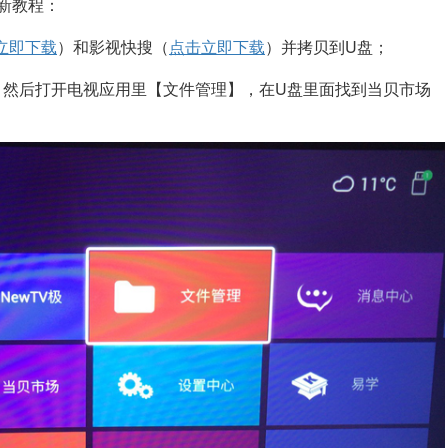
新教程：
立即下载
）
和影视快搜（
点击立即下载
）并拷贝到U盘；
口，然后打开电视应用里【文件管理】，在U盘里面找到当贝市场