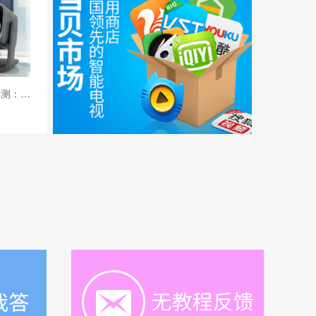
当贝X7 Ultra投影仪实测：家庭影院党+游戏发烧友的双满足旗舰