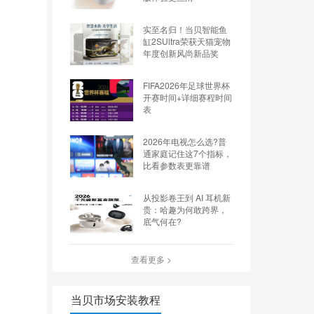
实至名归！当贝智能鱼
缸2SUltra荣获天猫宠物
年度创新风尚新品奖
FIFA2026年足球世界杯
开赛时间+详细赛程时间
表
2026年电视怎么选?普
通家庭记住这7个指标，
比看参数表更靠谱
从投影卷王到 AI 耳机新
贵：哈趣为何敢跨界，
底气何在?
查看更多 >
当贝市场安装教程