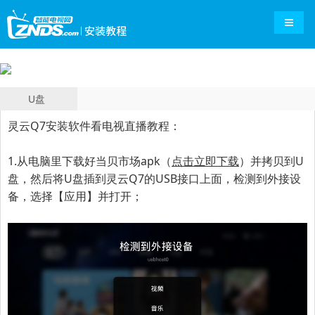
导航切
U盘
灵云Q7
安装软件看电视直播教程：
1.从电脑里下载好当贝市场apk（
点击立即下载
）并拷贝到U
盘，然后
将U盘插到
灵云Q7
的USB接口上面，检测到外接设
备，选择【应用】并打开；