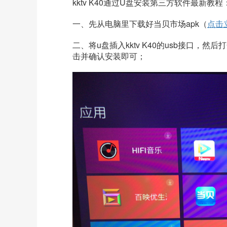
kktv K40
通过U盘安装第三方软件最新教程
一、先
从电脑里下载好当贝市场apk（
点击
二、将u盘插入
kktv K40
的usb接口，然后
击并确认安装即可；