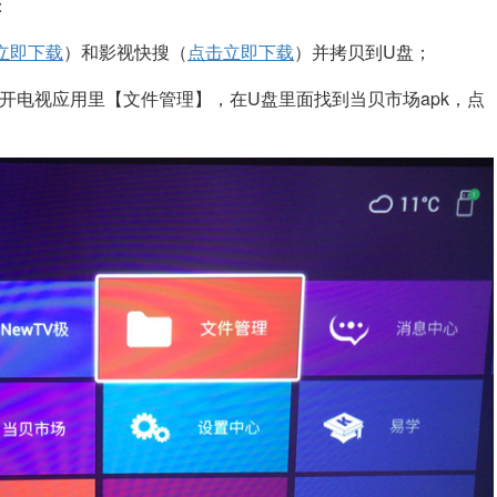
：
立即下载
）
和影视快搜（
点击立即下载
）并拷贝到U盘；
打开电视应用里【文件管理】，在U盘里面找到当贝市场apk，点