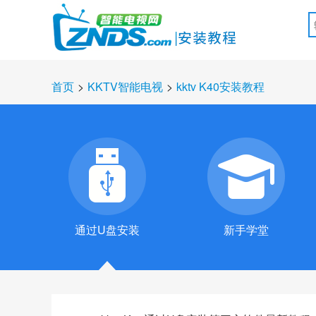
首页
>
KKTV智能电视
>
kktv K40安装教程
通过U盘安装
新手学堂