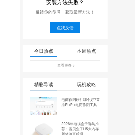
安装方法失败？
反馈你的型号，获取最新方法！
点我反馈
今日热点
本周热点
查看更多 >
精彩导读
玩机攻略
电商作图软件哪个好?首
推PixPix电商作图工具
2026年电视盒子选购推
荐：当贝盒子H5大内存
版体验更丝滑