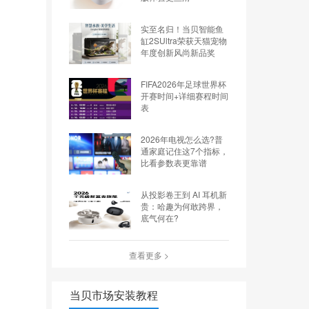
实至名归！当贝智能鱼
缸2SUltra荣获天猫宠物
年度创新风尚新品奖
FIFA2026年足球世界杯
开赛时间+详细赛程时间
表
2026年电视怎么选?普
通家庭记住这7个指标，
比看参数表更靠谱
从投影卷王到 AI 耳机新
贵：哈趣为何敢跨界，
底气何在?
查看更多 >
当贝市场安装教程