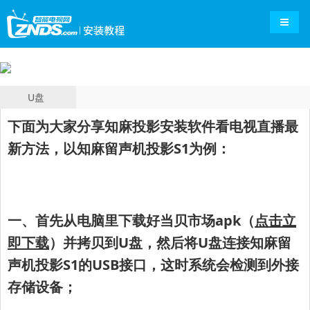
导航切
U盘
下面为大家分享知麻
投影安装软件看电视直播最
新方法，以
知麻留声机投影S1为例：
一、首先从电脑里下载好
当贝市场apk（
点击立
即下载
）
并拷贝到U盘，
然后将U盘连接
知麻留
声机投影S1
的USB接口，这时系统会检测到外接
存储设备；