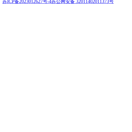
苏ICP备2023012627号-4
苏公网安备 32011402011373号